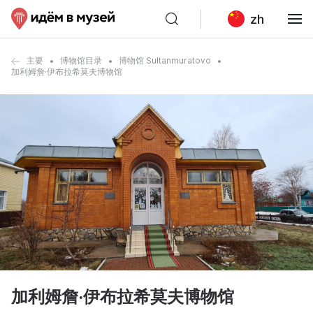
zh
主要
博物馆目录
博物馆 Sultanmuratovo
加利姆詹·伊布拉希莫夫博物馆
加利姆詹·伊布拉希莫夫博物馆