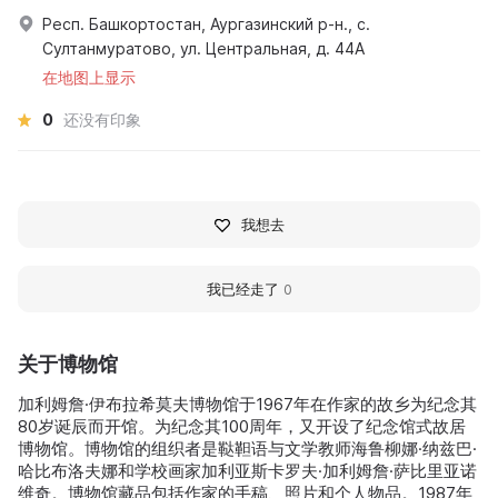
Респ. Башкортостан, Аургазинский р-н., с.
Султанмуратово, ул. Центральная, д. 44А
在地图上显示
0
还没有印象
我想去
我已经走了
0
关于博物馆
加利姆詹·伊布拉希莫夫博物馆于1967年在作家的故乡为纪念其
80岁诞辰而开馆。为纪念其100周年，又开设了纪念馆式故居
博物馆。博物馆的组织者是鞑靼语与文学教师海鲁柳娜·纳兹巴·
哈比布洛夫娜和学校画家加利亚斯卡罗夫·加利姆詹·萨比里亚诺
维奇。博物馆藏品包括作家的手稿、照片和个人物品。1987年