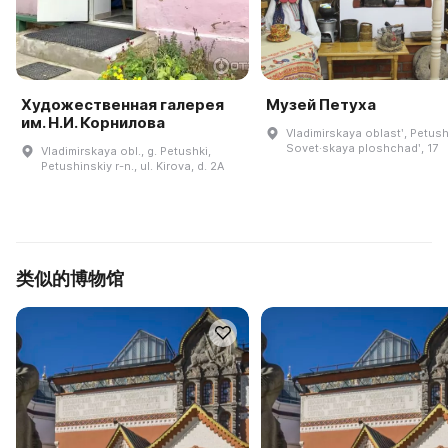
Художественная галерея
Музей Петуха
им. Н.И. Корнилова
Vladimirskaya oblastʹ, Petush
Sovet·skaya ploshchadʹ, 17
Vladimirskaya obl., g. Petushki,
Petushinskiy r-n., ul. Kirova, d. 2A
类似的博物馆