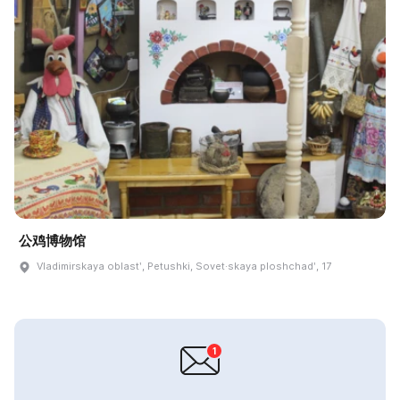
公鸡博物馆
Vladimirskaya oblastʹ, Petushki, Sovet·skaya ploshchadʹ, 17