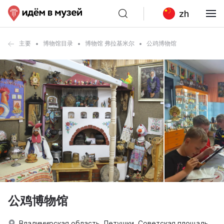
zh
主要
博物馆目录
博物馆 弗拉基米尔
公鸡博物馆
公鸡博物馆
Владимирская область, Петушки, Советская площадь,