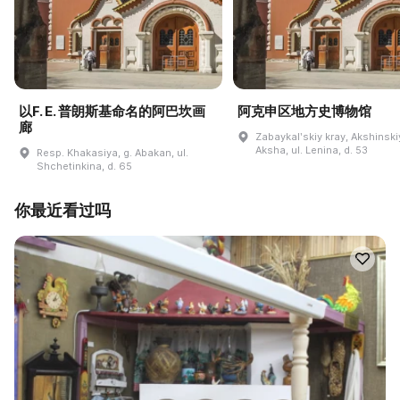
以F. E. 普朗斯基命名的阿巴坎画
阿克申区地方史博物馆
廊
Zabaykalʹskiy kray, Akshinskiy
Aksha, ul. Lenina, d. 53
Resp. Khakasiya, g. Abakan, ul.
Shchetinkina, d. 65
你最近看过吗