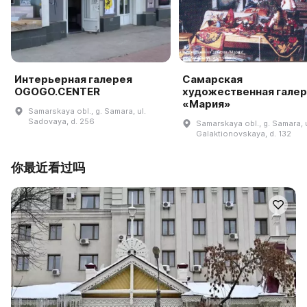
Интерьерная галерея
Самарская
OGOGO.CENTER
художественная гале
«Мария»
Samarskaya obl., g. Samara, ul.
Sadovaya, d. 256
Samarskaya obl., g. Samara, u
Galaktionovskaya, d. 132
你最近看过吗