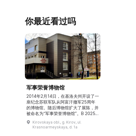
家的日常生活场景——她是一位“世代
具、青铜与银
为农”的农妇，其祖先在16世纪末是最
坚固的砖墙环
早从北德维纳（Северна ...
马厩。基普里
你最近看过吗
军事荣誉博物馆
2014年2月14日，在基洛夫州开设了一
座纪念苏联军队从阿富汗撤军25周年
的博物馆。随后博物馆扩大了展陈，并
被命名为“军事荣誉博物馆”。В 2025
году к 80-летию со дня Великой
Kirovskaya obl., g. Kirov, ul.
Победы в Музее воинской славы
Krasnoarmeyskaya, d. 1a
открылась обновлённая