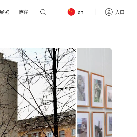
zh
展览
博客
入口