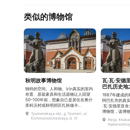
类似的博物馆
秋明故事博物馆
瓦·瓦·安
巴扎历史地
独特的空间。人和物。\r\n真实的室内
布置、原装家具和生活器物让人回望
1887年建成
50–100年前，想象自己是居住在奥什
阿巴扎市的真
库科沃村或秋明郊区扎秋缅卡
·瓦·安德里亚
（Затюменка）的一座小木屋的居
博物馆，该博物
Tyumenskaya obl., g. Tyumenʹ, ul.
民。\r\n\r\n博物馆的展览再现了我曾
卡斯共和国最佳
Kommunisticheskaya, d. 10
Resp. Khakasi
祖母安娜·科尔尼洛夫娜·奥什库科娃
的陈列以城市
Naberezhnay
（Анна Корниловна Ошкукова）一
–3世纪的历史