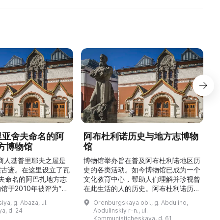
德里亚舍夫命名的阿
阿布杜利诺历史与地方志博物
方博物馆
馆
1
的商人基普里耶夫之屋是
博物馆举办旨在普及阿布杜利诺地区历
实古迹。在这里设立了瓦
史的各类活动。如今博物馆已成为一个
舍夫命名的阿巴扎地方志
文化教育中心，帮助人们理解并珍视曾
馆于2010年被评为“哈
在此生活的人的历史。阿布杜利诺历史
市级博物馆”。博物馆
与地方志博物馆于1966年在当地知名
ya, g. Abaza, ul.
Orenburgskaya obl., g. Abdulino,
及哈卡斯地区自公元前4
人士的倡议下创建。最初位于共产党街
a, d. 24
Abdulinskiy r-n., ul.
为主题，展出有箭头、刀
274号商人沃罗比约夫住宅附属建筑
Kommunisticheskaya, d. 61