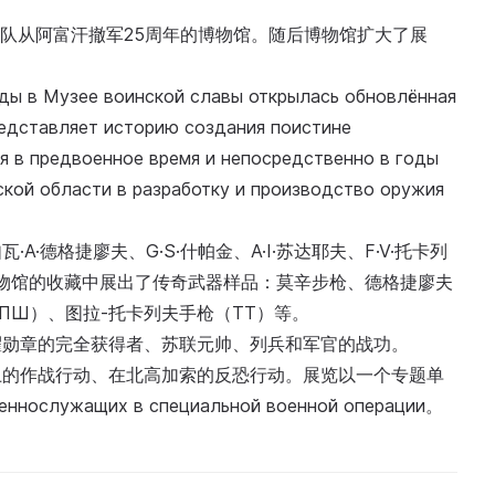
联军队从阿富汗撤军25周年的博物馆。随后博物馆扩大了展
еды в Музее воинской славы открылась обновлённая
едставляет историю создания поистине
 в предвоенное время и непосредственно в годы
ской области в разработку и производство оружия
德格捷廖夫、G·S·什帕金、A·I·苏达耶夫、F·V·托卡列
地方博物馆的收藏中展出了传奇武器样品：莫辛步枪、德格捷廖夫
ПШ）、图拉-托卡列夫手枪（ТТ）等。
耀勋章的完全获得者、苏联元帅、列兵和军官的战功。
土的作战行动、在北高加索的反恐行动。展览以一个专题单
ннослужащих в специальной военной операции。