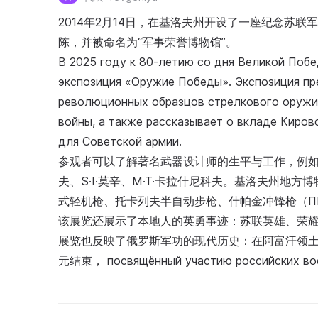
2014年2月14日，在基洛夫州开设了一座纪念苏
陈，并被命名为“军事荣誉博物馆”。
В 2025 году к 80-летию со дня Великой Поб
экспозиция «Оружие Победы». Экспозиция пр
революционных образцов стрелкового оружия
войны, а также рассказывает о вкладе Киров
для Советской армии.
参观者可以了解著名武器设计师的生平与工作，例如瓦·A·
夫、S·I·莫辛、M·T·卡拉什尼科夫。基洛夫州
式轻机枪、托卡列夫半自动步枪、什帕金冲锋枪（П
该展览还展示了本地人的英勇事迹：苏联英雄、荣
展览也反映了俄罗斯军功的现代历史：在阿富汗领
元结束， посвящённый участию российских вое