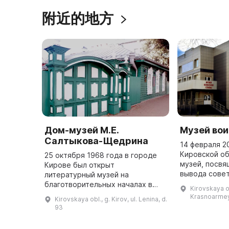
附近的地方
Дом-музей М.Е.
Музей во
Салтыкова-Щедрина
14 февраля 2
Кировской об
25 октября 1968 года в городе
музей, посв
Кирове был открыт
вывода совет
литературный музей на
Афганистана.
благотворительных началах в
Kirovskaya obl
музей расши
доме, где жил М. Е. Салтыков-
Krasnoarmey
Kirovskaya obl., g. Kirov, ul. Lenina, d.
экспозицию и
Щедрин. С 1971 года он является
93
частью Кировского областного
краеведческо ...