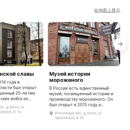
在地图上显示
инской славы
Музей истории
М
мороженого
ш
014 года в
ласти был открыт
В России есть единственный
М
ященный 25-летию
музей, посвященный истории и
«
ских войск из
производству мороженого. Он
и
 Впоследствии
был открыт в 2015 году и
в
., g. Kirov, ul.
рил свою
насчитывает более 1000
п
skaya, d. 1a
Kirovskaya obl., g. Kirov, ul.
 получил название
экспонатов. Экспозиция музея
п
Spasskaya, d. 15
Музей воинской сла ...
состоит из уникальных
с
предметов, которы ...