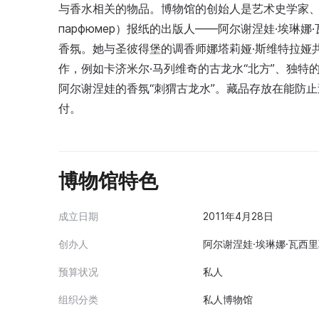
与香水相关的物品。博物馆的创始人是艺术史学家、香
парфюмер）报纸的出版人——阿尔谢涅娃·埃琳娜·瓦西
香氛。她与圣彼得堡的调香师娜塔莉娅·斯维特拉娅
作，例如卡济米尔·马列维奇的古龙水“北方”、独特的香奈
阿尔谢涅娃的香氛“刺猬古龙水”。藏品存放在能防
付。
博物馆特色
成立日期
2011年4月28日
创办人
阿尔谢涅娃·埃琳娜·瓦西
预算状况
私人
组织分类
私人博物馆