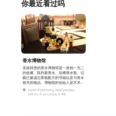
你最近看过吗
香水博物馆
圣彼得堡的香水博物馆是一座独一无二
的收藏，陈列着香水、珍稀香水瓶、记
载已被遗忘香氛配方的书籍以及与香水
相关的物品。博物馆的创始人是艺术史
学家、香评人、收藏家，也是《私人香
Sankt-Peterburg, Vasilʹyevskiy
水师》（Частный парфюмер）报纸
ostrov, 9-ya Liniya, d. 48.
的出版人——阿尔谢涅娃·埃琳娜·瓦西
里耶夫娜，同时她还以 Art Deco
Perfumes 品牌推出香氛。她与圣彼得
堡的调香师娜塔莉娅·斯维特拉娅共同