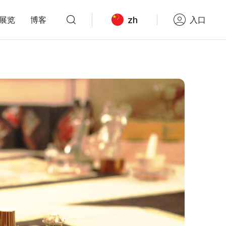
zh
展览
博客
入口