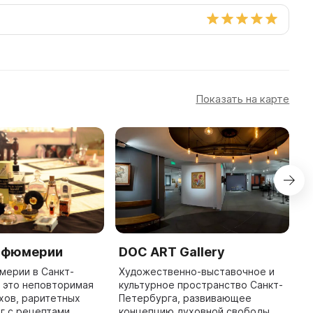
Показать на карте
рфюмерии
DOC ART Gallery
D
мерии в Санкт-
Художественно-выставочное и
A
 это неповторимая
культурное пространство Санкт-
i
хов, раритетных
Петербурга, развивающее
t
иг с рецептами
концепцию духовной свободы
s