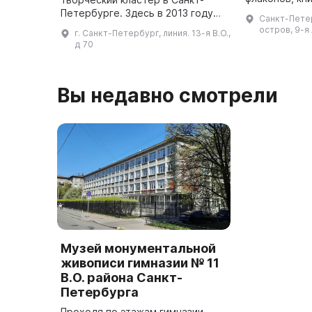
забытых аром
Петербурге. Здесь в 2013 году
Санкт-Пете
связанных с
бывшее производство
остров, 9-я 
г. Санкт-Петербург, линия. 13-я В.О.,
Создатель му
музыкальных инструментов
д 70
пар ...
превратили в пространство для
творчества. Здание было п ...
Вы недавно смотрели
Музей монументальной
живописи гимназии № 11
В.О. района Санкт-
Петербурга
Проходя по этажам гимназии