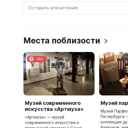
Места поблизости
360
Музей современного
Музей па
искусства «Артмуза»
Музей Парфю
Петербурге –
«Артмуза» — музей
коллекция ду
современного искусства и
флаконов, кн
творческий кластер в Санкт-