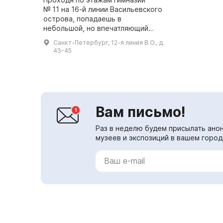
№ 11 на 16-й линии Васильевского
острова, попадаешь в
небольшой, но впечатляющий
музей монументальной
Санкт-Петербург, 12-я линия В.О., д.
живописи. Ее стены украшены
43-45
большими декоративными панно,
каждое из к...
Вам письмо!
Раз в неделю будем присылать анон
музеев и экспозиций в вашем город