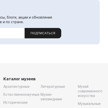
сы, блоги, акции и обновления
е и по стране.
ПОДПИСАТЬСЯ
Каталог музеев
Архитектурные
Литературные
Музей
современного
Естественнонаучные
Музеи-
искусства
заповедники
Исторические
Музыкальные