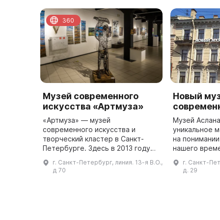
360
Музей современного
Новый му
искусства «Артмуза»
современ
«Артмуза» — музей
Музей Аслана
современного искусства и
уникальное м
творческий кластер в Санкт-
на понимании
Петербурге. Здесь в 2013 году
нашего време
бывшее производство
коллекции Ч
г. Санкт-Петербург, линия. 13-я В.О.,
г. Санкт-Пет
музыкальных инструментов
картины уже 
д 70
д. 29
превратили в пространство для
творчества. Здание было п ...