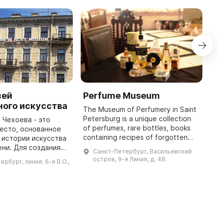
зей
Perfume Museum
A
ного искусства
C
The Museum of Perfumery in Saint
Petersburg is a unique collection
 Чехоева - это
'
of perfumes, rare bottles, books
есто, основанное
c
containing recipes of forgotten
 истории искусства
c
fragrances, and items related to
ни. Для создания
a
Санкт-Петербург, Васильевский
perfumery. The museum's founder
ехоев приобретал
w
остров, 9-я Линия, д. 48.
ербург, линия. 6-я В.О.,
is ...
много лет назад,
c
общаясь с ведущими художник ...