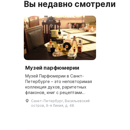
Вы недавно смотрели
Музей парфюмерии
Музей Парфюмерии в Санкт-
Петербурге – это неповторимая
коллекция духов, раритетных
флаконов, книг с рецептами
забытых ароматов и предметов,
Санкт-Петербург, Васильевский
связанных с парфюмерией.
остров, 9-я Линия, д. 48.
Создатель музея – искусствовед,
пар...