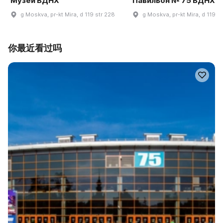
Музей ВДНХ
Павильон № 75 ВДНХ
g Moskva, pr-kt Mira, d 119 str 228
g Moskva, pr-kt Mira, d 119
你最近看过吗