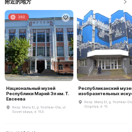
附近的地方
360
Национальный музей
Республиканский музе
Республики Марий Эл им. Т.
изобразительных иску
Евсеева
Resp. Mariy El, g. Yoshkar-Ola
Gogolya, d. 15.
Resp. Mariy El, g. Yoshkar-Ola, ul.
Sovet·skaya, d. 153.