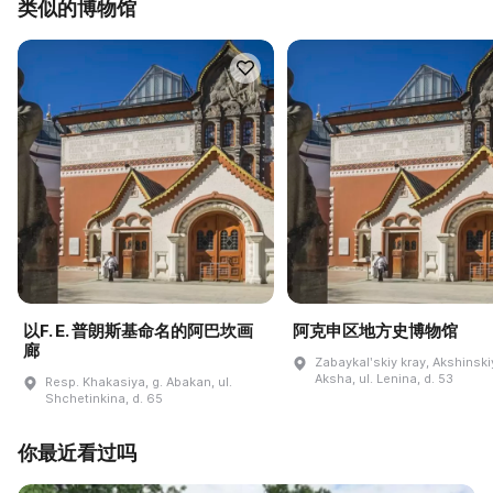
类似的博物馆
以F. E. 普朗斯基命名的阿巴坎画
阿克申区地方史博物馆
廊
Zabaykalʹskiy kray, Akshinskiy
Aksha, ul. Lenina, d. 53
Resp. Khakasiya, g. Abakan, ul.
Shchetinkina, d. 65
你最近看过吗