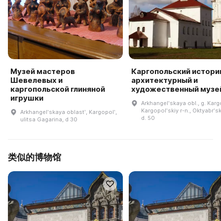
Музей мастеров
Каргопольский истори
Шевелевых и
архитектурный и
каргопольской глиняной
художественный музе
игрушки
Arkhangelʹskaya obl., g. Karg
Kargopolʹskiy r-n., Oktyabrʹski
Arkhangelʹskaya oblastʹ, Kargopolʹ,
d. 50
ulitsa Gagarina, d 30
类似的博物馆