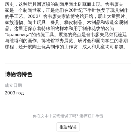
历史，这种玩具因该镇的制陶用陶土矿藏而出现。舍韦廖夫一
家是一个制陶世家，正是他们在20世纪下半叶恢复了玩具制作
的手工艺。2003年舍韦廖夫家族博物馆开馆，展出大量照片、
家族遗物、陶土玩具、餐具、桦皮制品、木制品和锻造金属制
品。这里还保存着特殊织物样本和用于制作花纹的名为
“бральница”的传统工具。展览的亮点是舍韦廖夫兄弟瓦连廷
与维塔利的画作。博物馆举办展览、研讨会和面向学生的暑期
课程，还开展陶土玩具制作的工作坊，成人和儿童均可参加。
博物馆特色
成立日期
2003 год
你在文本中发现错误了吗? 选择它并单击
报告错误