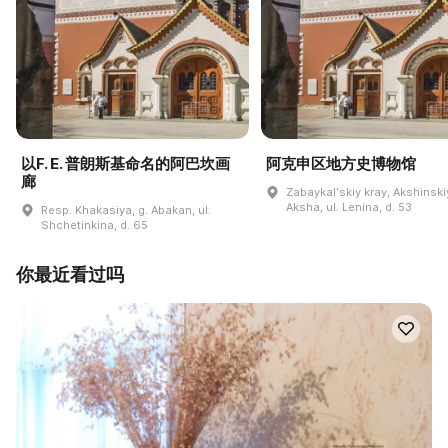
以F. E. 普朗斯基命名的阿巴坎画
阿克申区地方史博物馆
廊
Zabaykalʹskiy kray, Akshinskiy
Aksha, ul. Lenina, d. 53
Resp. Khakasiya, g. Abakan, ul.
Shchetinkina, d. 65
你最近看过吗