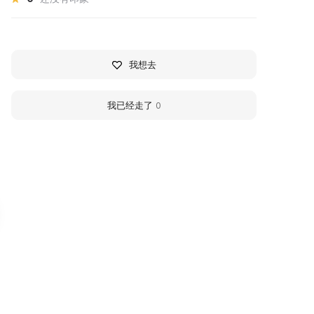
我想去
我已经走了
0
тдел природы
Historical and Local L
сторико-
Museum of the
раеведческого музея
Artemovsky Urban