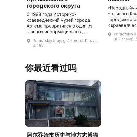
городского округа
«Народный» 
Большого Ка
С 1998 года Историко-
городского о
краеведческий музей города
к краеведчес
Артема превратился в один из
является до
главных информационных,
Primorskiy k
подразделен
просветительских и культурно-
ul. Ganslep, 
Primorskiy kray, g. Artem, ul. Kirova,
Центра культ
досуговых центров города.
d. 16a
расположен 
Здесь собраны произведения
Лифлянди ...
искусства, а такж ...
你最近看过吗
阿尔乔姆市历史与地方志博物