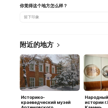
你觉得这个地方怎么样？
附近的地方
Историко-
Народный
краеведческий музей
истории г
Артемовского
Камень