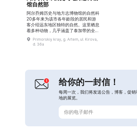
馆自然部
阿尔乔姆历史与地方志博物馆的自然科
20多年来为该市各年龄段的居民和游
客介绍远东地区独特的自然。这里栖息
着多种动物，几乎涵盖了泰加带的全部
植被类型。这个地区的独特性无可限量
Primorskiy kray, g. Artem, ul. Kirova,
——可以就这里的动植物讲上数小时，
d. 36a
仍然无法面面俱到。此外，博物馆的参
观者还可观赏本地艺术家和创意人士的
作品，这些作品在几乎每月更换的临时
展览中展出。...
给你的一封信！
每周一次，我们将发送公告，博客，促销
地的展览。