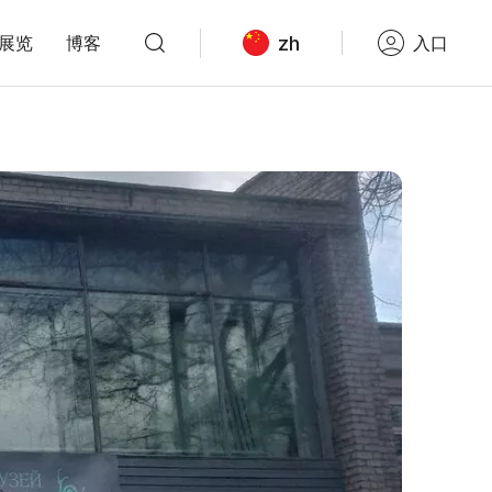
zh
展览
博客
入口