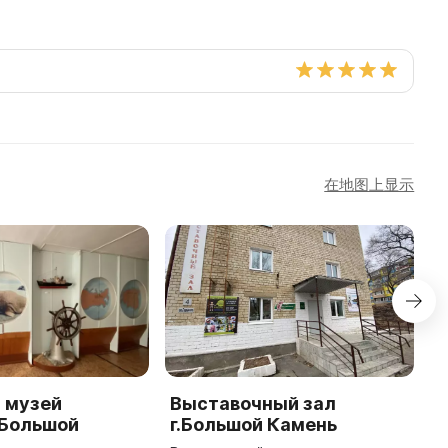
在地图上显示
 музей
Выставочный зал
О
.Большой
г.Большой Камень
И
к