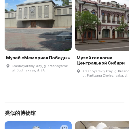
Музей «Мемориал Победы»
Музей геологии
Центральной Сибири
Krasnoyarskiy kray, g. Krasnoyarsk,
ul. Dudinskaya, d. 2A
Krasnoyarskiy kray, g. Krasn
ul. Partizana Zheleznyaka, d. 
类似的博物馆