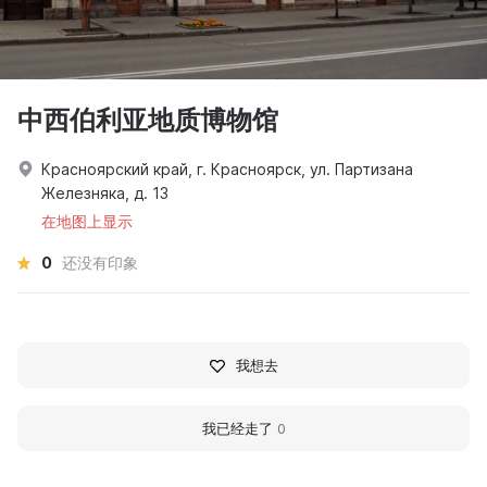
中西伯利亚地质博物馆
Красноярский край, г. Красноярск, ул. Партизана
Железняка, д. 13
在地图上显示
0
还没有印象
我想去
我已经走了
0