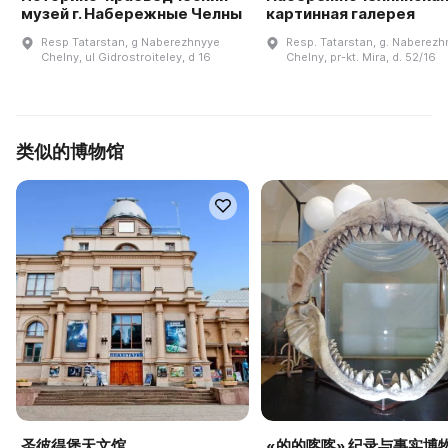
музей г. Набережные Челны
картинная галерея
Resp Tatarstan, g Naberezhnyye
Resp. Tatarstan, g. Naberezh
Chelny, ul Gidrostroiteley, d 16
Chelny, pr-kt. Mira, d. 52/16
类似的博物馆
圣彼得堡天文馆
«的的喀喀» 纪录与事实博