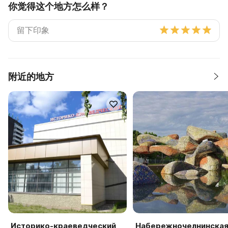
你觉得这个地方怎么样？
附近的地方
Историко-краеведческий
Набережночелнинска