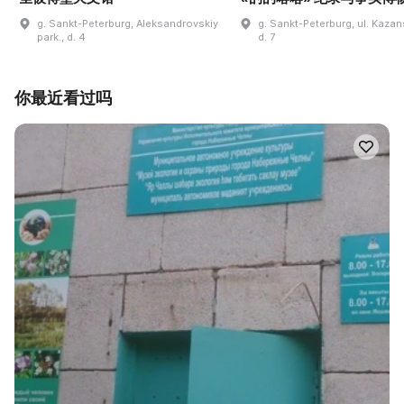
g. Sankt-Peterburg, Aleksandrovskiy
g. Sankt-Peterburg, ul. Kaza
park., d. 4
d. 7
你最近看过吗