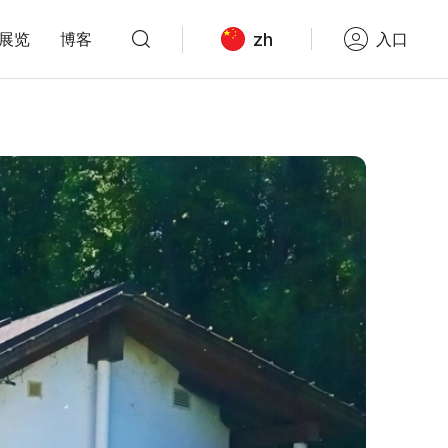
zh
展览
博客
入口