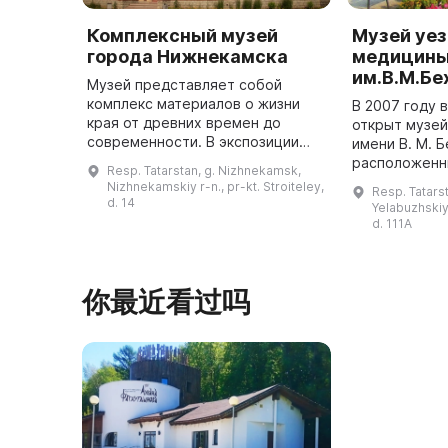
Комплексный музей
Музей уе
города Нижнекамска
медицин
им.В.М.Бе
Mузей представляет собой
комплекс материалов о жизни
В 2007 году 
края от древних времен до
открыт музе
современности. В экспозиции
имени В. М. 
«История города» представлены
расположенн
Resp. Tatarstan, g. Nizhnekamsk,
предметы, документы и
корпусов зем
Nizhnekamskiy r-n., pr-kt. Stroiteley,
Resp. Tatarst
материалы о строительстве
построенной 
d. 14
Yelabuzhskiy 
города, первопр ...
Экспозиция 
d. 111A
你最近看过吗