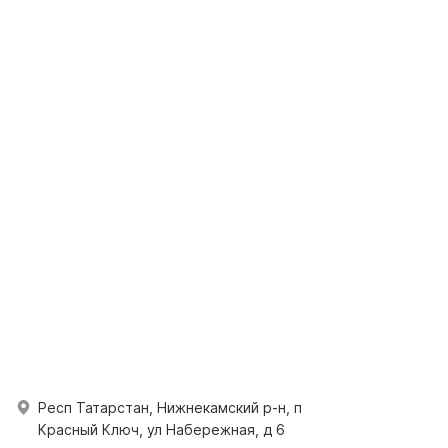
Респ Татарстан, Нижнекамский р-н, п
Красный Ключ, ул Набережная, д 6