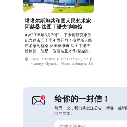
塔塔尔斯坦共和国人民艺术家
阿赫桑·法图丁诺夫博物馆
\r\n2016年8月20日，下卡姆斯克市为
纪念建市五十周年而开放了俄罗斯人民
艺术家阿赫桑·萨里莫维奇·法图丁诺夫
博物馆。他是一位著名且才华横溢的艺
术家，在鞑靼斯坦共和国以外也享有盛
Resp Tatarstan, Nizhnekamskiy r-n, p
名。目前该博物馆为市内的画廊，举办
Krasnyy Klyuch, ul Naberezhnaya, d 6
来自下卡姆斯克、俄罗斯联邦及鞑靼斯
坦共和国艺术家的群展与个人展。...
给你的一封信！
每周一次，我们将发送公告，博客，促销
地的展览。