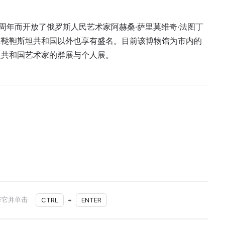
五十周年而开放了俄罗斯人民艺术家阿赫桑·萨里莫维奇·法图丁
在鞑靼斯坦共和国以外也享有盛名。目前该博物馆为市内的
坦共和国艺术家的群展与个人展。
择它并单击
CTRL
+
ENTER