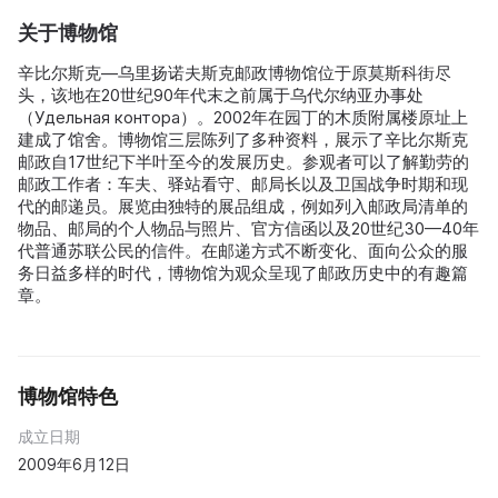
关于博物馆
辛比尔斯克—乌里扬诺夫斯克邮政博物馆位于原莫斯科街尽
头，该地在20世纪90年代末之前属于乌代尔纳亚办事处
（Удельная контора）。2002年在园丁的木质附属楼原址上
建成了馆舍。博物馆三层陈列了多种资料，展示了辛比尔斯克
邮政自17世纪下半叶至今的发展历史。参观者可以了解勤劳的
邮政工作者：车夫、驿站看守、邮局长以及卫国战争时期和现
代的邮递员。展览由独特的展品组成，例如列入邮政局清单的
物品、邮局的个人物品与照片、官方信函以及20世纪30—40年
代普通苏联公民的信件。在邮递方式不断变化、面向公众的服
务日益多样的时代，博物馆为观众呈现了邮政历史中的有趣篇
章。
博物馆特色
成立日期
2009年6月12日