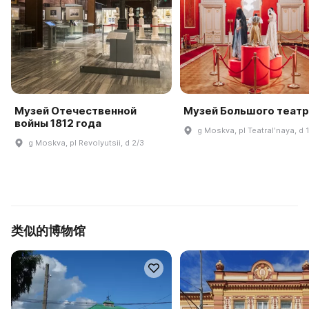
Музей Отечественной
Музей Большого театр
войны 1812 года
g Moskva, pl Teatralʹnaya, d 1
g Moskva, pl Revolyutsii, d 2/3
类似的博物馆