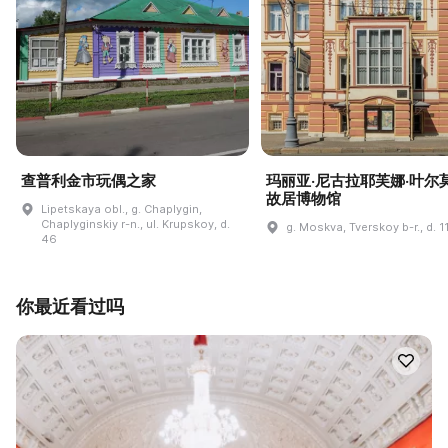
查普利金市玩偶之家
玛丽亚·尼古拉耶芙娜·叶尔
故居博物馆
Lipetskaya obl., g. Chaplygin,
Chaplyginskiy r-n., ul. Krupskoy, d.
g. Moskva, Tverskoy b-r., d. 1
46
你最近看过吗