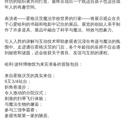
作坊的组织者共同打造。最终呈现出一个既适合孩子也适合成
年人的有趣空间。
表演者——霍格沃茨魔法学校世界的行家——将展示观众在关
于心爱哈利的书籍和电影中记住的展品。展览的创始人亲手制
作了许多道具。展品中融合了科学与魔法、特效与想象力。
引人入胜的讲解与互动技术帮助参观者沉浸在奇迹与魔法的氛
围中。走进通往霍格沃茨的门后，各个年龄段的巫师不仅会遇
到秘密和谜题，还会收获关于善良、友谊与互助的课程。
哈利·波特博物馆为来宾准备的冒险包括：
来自霍格沃茨的真实来信；
9又3/4站台；
斜角巷漫步；
令人激动的分院仪式；
刺激的扫帚飞行体验；
与魔法生物的邂逅；
参与三强争霸赛；
参观韦斯莱一家的陋居。