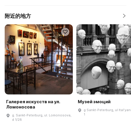
附近的地方
Галерея искусств на ул.
Музей эмоций
Ломоносова
g Sankt-Peterburg, ul Italʹya
1
g. Sankt-Peterburg, ul. Lomonosova,
d 1/28