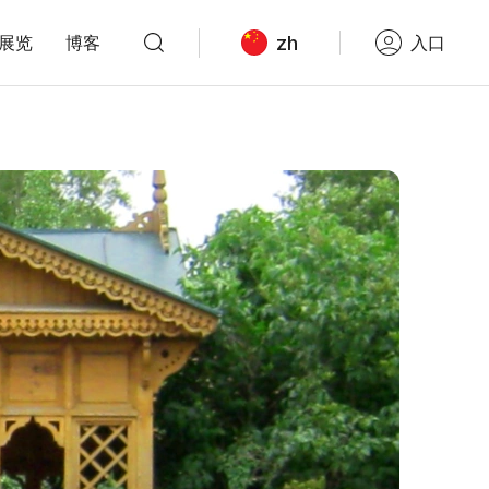
zh
展览
博客
入口