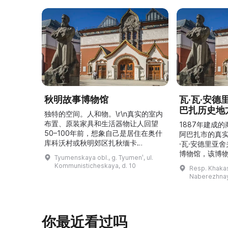
秋明故事博物馆
瓦·瓦·安
巴扎历史地
独特的空间。人和物。\r\n真实的室内
布置、原装家具和生活器物让人回望
1887年建成
50–100年前，想象自己是居住在奥什
阿巴扎市的真
库科沃村或秋明郊区扎秋缅卡
·瓦·安德里亚
（Затюменка）的一座小木屋的居
博物馆，该博物
Tyumenskaya obl., g. Tyumenʹ, ul.
民。\r\n\r\n博物馆的展览再现了我曾
卡斯共和国最佳
Kommunisticheskaya, d. 10
Resp. Khakasi
祖母安娜·科尔尼洛夫娜·奥什库科娃
的陈列以城市
Naberezhnay
（Анна Корниловна Ошкукова）一
–3世纪的历史
家的日常生活场景——她是一位“世代
具、青铜与银
为农”的农妇，其祖先在16世纪末是最
坚固的砖墙环
早从北德维纳（Северна ...
马厩。基普里
你最近看过吗