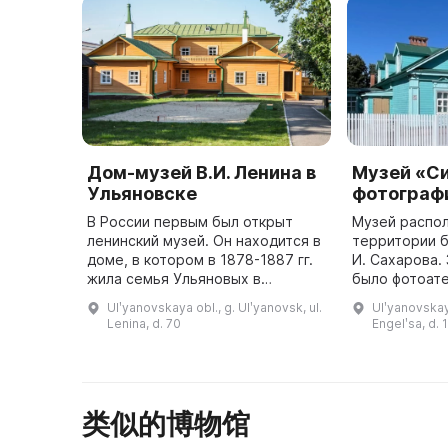
Дом-музей В.И. Ленина в
Музей «С
Ульяновске
фотограф
В России первым был открыт
Музей распо
ленинский музей. Он находится в
территории 
доме, в котором в 1878-1887 гг.
И. Сахарова.
жила семья Ульяновых в
было фотоате
Симбирске. Здесь жил и
по улице Беб
Ulʹyanovskaya obl., g. Ulʹyanovsk, ul.
Ulʹyanovskaya
трудился И. Н. Ульянов,
известная фо
Lenina, d. 70
Engelʹsa, d. 
заслуженный просветитель этого
При входе в 
региона. ...
...
类似的博物馆