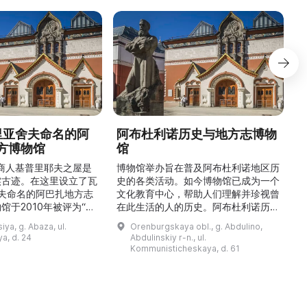
德里亚舍夫命名的阿
阿布杜利诺历史与地方志博物
方博物馆
馆
1
的商人基普里耶夫之屋是
博物馆举办旨在普及阿布杜利诺地区历
实古迹。在这里设立了瓦
史的各类活动。如今博物馆已成为一个
舍夫命名的阿巴扎地方志
文化教育中心，帮助人们理解并珍视曾
馆于2010年被评为“哈
在此生活的人的历史。阿布杜利诺历史
市级博物馆”。博物馆
与地方志博物馆于1966年在当地知名
ya, g. Abaza, ul.
Orenburgskaya obl., g. Abdulino,
及哈卡斯地区自公元前4
人士的倡议下创建。最初位于共产党街
a, d. 24
Abdulinskiy r-n., ul.
为主题，展出有箭头、刀
274号商人沃罗比约夫住宅附属建筑
Kommunisticheskaya, d. 61
质胸针、石磨等。庄园被
内。现址为共产党街61号。馆内常设
绕，院内有宽敞的谷仓和
展览包括“农民小屋”、“阿布杜利诺的
耶夫之屋是了解阿巴扎历
商人”、“战斗荣耀厅”和“阿布杜利诺：
史并度过难忘时光的绝佳场所。 ...
20世纪”。博物馆定期举办旨在推广阿