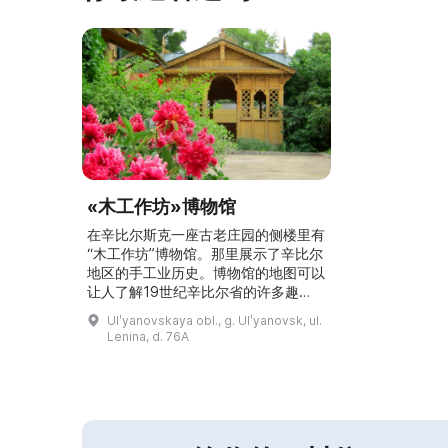
«木工作坊»博物馆
在辛比尔斯克一座古老庄园的侧楼里有
“木工作坊”博物馆。那里展示了辛比尔
地区的手工业历史。博物馆的地图可以
让人了解19世纪辛比尔省的许多趣
闻，以及手工艺和产业的分布。馆内可
Ulʹyanovskaya obl., g. Ulʹyanovsk, ul.
以看到古老的工作台、车床、工具，以
Lenina, d. 76A
及餐桌上的食品和手工制作的家具样
品。这些共同展示了过去木工作坊的面
貌。此外，还可以了解一些最著名的辛
比尔乡村：卡迪谢沃、巴尔塔耶夫卡、
苏霍伊·卡尔松。...