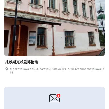
扎赖斯克戏剧博物馆
Moskovskaya obl., g. Zaraysk, Zarayskiy r-n., ul. Krasnoarmeyskaya, d
51