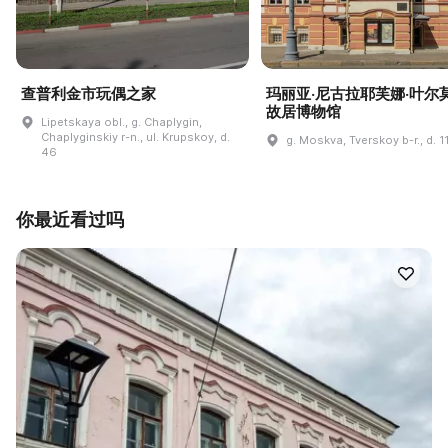
查普利金市玩偶之家
玛丽亚·尼古拉耶芙娜·叶尔
故居博物馆
Lipetskaya obl., g. Chaplygin,
Chaplyginskiy r-n., ul. Krupskoy, d.
g. Moskva, Tverskoy b-r., d. 1
46
你最近看过吗