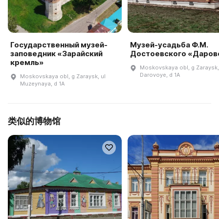
Государственный музей-
Музей-усадьба Ф.М.
заповедник «Зарайский
Достоевского «Даров
кремль»
Moskovskaya obl, g Zaraysk,
Darovoye, d 1A
Moskovskaya obl, g Zaraysk, ul
Muzeynaya, d 1A
类似的博物馆