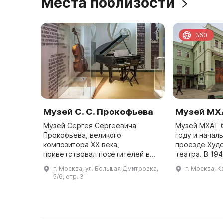
Места поблизости
360
Музей С. С. Прокофьева
Музей МХ
Музей Сергея Сергеевича
Музей МХАТ б
Прокофьева, великого
году и начал
композитора XX века,
проезде Худ
приветствовал посетителей в
театра. В 19
Камергерском переулке в 2008
получил сво
г. Москва, ул. Большая Дмитровка,
г. Москва, К
году. Это был дом его второй
здание под н
5/6, стр. 3
жены Миры Александровны
является ист
Мендельсон-Прокофьевой, ...