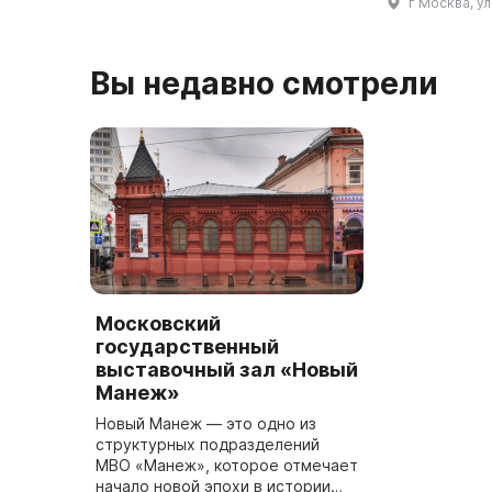
г Москва, у
разработан инженером ...
целях обобщ
накопленног
Вы недавно смотрели
Московский
государственный
выставочный зал «Новый
Манеж»
Новый Манеж — это одно из
структурных подразделений
МВО «Манеж», которое отмечает
начало новой эпохи в истории