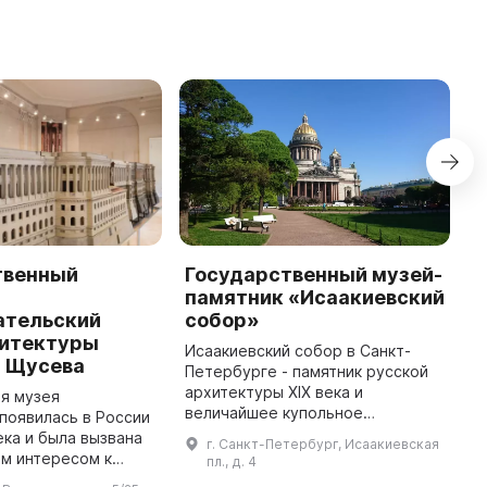
твенный
Государственный музей-
Г
памятник «Исаакиевский
и
ательский
собор»
х
хитектуры
«
Исаакиевский собор в Санкт-
. Щусева
Петербурге - памятник русской
М
архитектуры XIX века и
о
я музея
величайшее купольное
с
появилась в России
сооружение в мире, созданное
н
ека и была вызвана
г. Санкт-Петербург, Исаакиевская
архитектором Огюстом
к
м интересом к
пл., д. 4
Монферраном - символ
к
му наследию. В