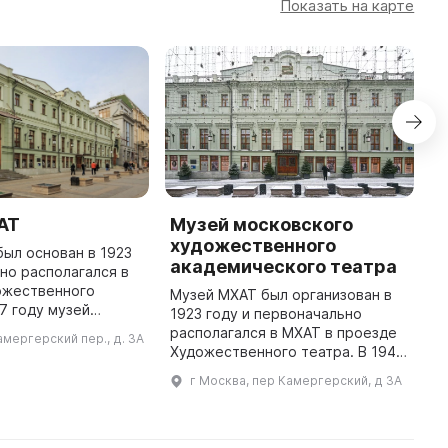
Показать на карте
АТ
Музей московского
M
художественного
H
ыл основан в 1923
академического театра
ьно располагался в
N
ожественного
s
Музей МХАТ был организован в
47 году музей
'
1923 году и первоначально
е собственное
a 
располагался в МХАТ в проезде
амергерский пер., д. 3А
омером 3а. Он
1
Художественного театра. В 1947
орическим и
D
году музею было предоставлено
г Москва, пер Камергерский, д 3А
культурно-прос ...
отдельное помещение в доме №
3а. Фонды музея составляю ...