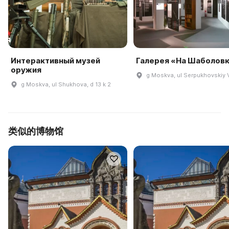
Интерактивный музей
Галерея «На Шаболов
оружия
g Moskva, ul Serpukhovskiy V
g Moskva, ul Shukhova, d 13 k 2
类似的博物馆