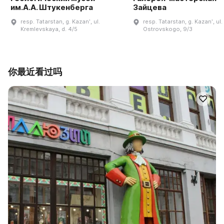
им.А.А. Штукенберга
Зайцева
resp. Tatarstan, g. Kazanʹ, ul.
resp. Tatarstan, g. Kazanʹ, ul.
Kremlevskaya, d. 4/5
Ostrovskogo, 9/3
你最近看过吗