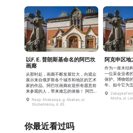
以F. E. 普朗斯基命名的阿巴坎
阿克申区地
画廊
作为一座木结
一位采金业者
从那时起，画廊不断发展壮大，向观众
保护。博物馆的
展示来自俄罗斯各个城市和地区的艺术
年。如今它为
家的作品。阿巴坎画廊欢迎所有愿意前
并接受来自俄
来参观的人，带来难忘的体验！ 阿巴
Zabaykalʹskiy
询。博物馆的
坎画廊的历史始于1976年，当时阿巴
Aksha, ul. Le
Resp. Khakasiya, g. Abakan, ul.
学生及其他群
坎市儿童美术学校的校长 Федор
Shchetinkina, d. 65
关生态与地方
Ефимович Пронских 决定在学校内
议和研讨会。
创建一座画廊。他写信给苏联美术学院
科索娃 V.Я.
通讯院士、俄罗斯苏维埃联邦社会主义
你最近看过吗
I.А. 的手工作
共和国人民艺术家 Б. Я. Ряузов，征
的素描与 ...
询如何更好地组织这项对学校而 ...