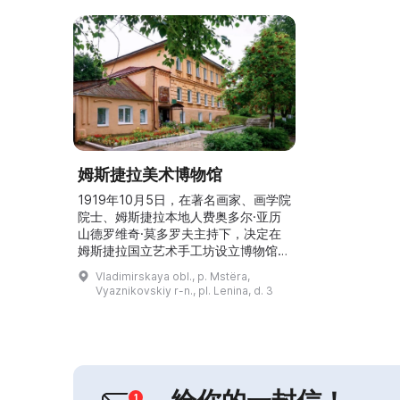
姆斯捷拉美术博物馆
1919年10月5日，在著名画家、画学院
院士、姆斯捷拉本地人费奥多尔·亚历
山德罗维奇·莫多罗夫主持下，决定在
姆斯捷拉国立艺术手工坊设立博物馆。
1923年，在原主显圣男子修道院的主
Vladimirskaya obl., p. Mstëra,
显圣大教堂内组建了“教会古物博物
Vyaznikovskiy r-n., pl. Lenina, d. 3
馆”。1945年，该馆被改组为国立姆斯
捷拉民族艺术工艺博物馆和姆斯捷拉地
方史博物馆。1954年它被关闭，1975
—1989年间作为国立弗拉基米尔—苏
兹达尔历史艺术与建筑博物馆—保护区
的一个分...