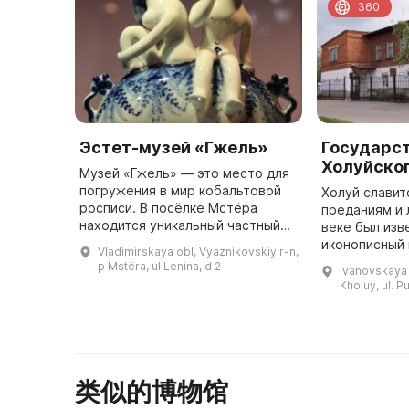
360
Эстет-музей «Гжель»
Государс
Холуйског
Музей «Гжель» — это место для
погружения в мир кобальтовой
Холуй славитс
росписи. В посёлке Мстёра
преданиям и л
находится уникальный частный
веке был изв
музей «Гжель», представляющий
иконописный 
Vladimirskaya obl, Vyaznikovskiy r-n,
произведения кобальтовой
был создан 
p Mstëra, ul Lenina, d 2
Ivanovskaya o
росписи за весь период её су ...
музей Холуйс
Kholuy, ul. Pu
类似的博物馆