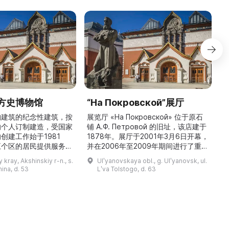
方史博物馆
“На Покровской”展厅
构建筑的纪念性建筑，按
展览厅 «На Покровской» 位于原石
的个人订制建造，受国家
铺 A.Ф. Петровой 的旧址，该店建于
1
创建工作始于1981
1878年。展厅于2001年3月6日开幕，
五个区的居民提供服务，
并在2006年至2009年期间进行了重建
三
罗斯各地区及国外的咨
和现代化改造。如今这里是一处100 平
 kray, Akshinskiy r-n., s.
Ulʹyanovskaya obl., g. Ulʹyanovsk, ul.
陈列吸引学生、教师、大
方米的宽敞场地，配备了现代展览设
筑
nina, d. 53
Lʹva Tolstogo, d. 63
体的关注。博物馆开展有
备、照明与报警系统。这里举办来自俄
志的工作，并举办区际会
罗斯及海外博物馆馆藏、私人收藏以及
（
最有价值的收藏包括：科
其他城市收藏的展览。«На
 的个人馆藏、匠人亚诺夫
Покровской» 展厅通过多种活动吸引
品、画家舍格洛夫 G.А.
了大批观众： ...