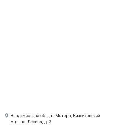
Владимирская обл., п. Мстёра, Вязниковский
р-н., пл. Ленина, д. 3