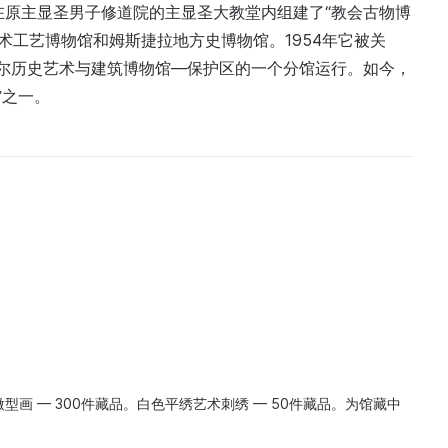
在原主显圣男子修道院的主显圣大教堂内组建了“教会古物博
艺术工艺博物馆和姆斯捷拉地方史博物馆。1954年它被关
兹达尔历史艺术与建筑博物馆—保护区的一个分馆运行。如今，
馆之一。
画 — 300件藏品。白色平绣艺术刺绣 — 50件藏品。为馆藏中