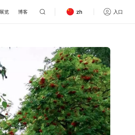
zh
展览
博客
入口