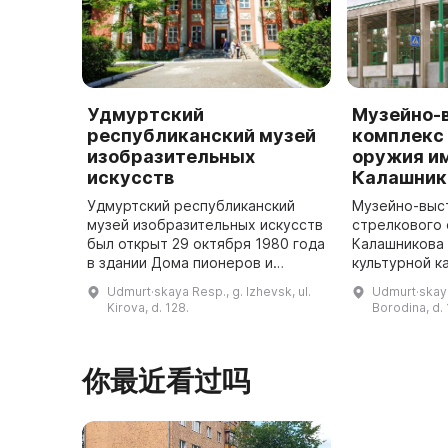
Удмуртский
Музейно-
республиканский музей
комплекс
изобразительных
оружия им
искусств
Калашник
Удмуртский республиканский
Музейно-выс
музей изобразительных искусств
стрелкового 
был открыт 29 октября 1980 года
Калашникова 
в здании Дома пионеров и
культурной к
школьников. Он был создан на
году. Он сра
Udmurt·skaya Resp., g. Izhevsk, ul.
Udmurt·skaya
основе переданной из
достопримеч
Kirova, d. 128.
Borodina, d. 
Удмуртского республиканского
столицы Удм
краеве ...
— города ...
你最近看过吗