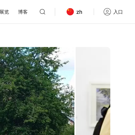
zh
展览
博客
入口