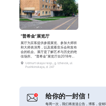
“普希金”展览厅
展厅为宾客提供参观展览、参加大师班
和大师表演秀，以及观看音乐会和发布
会的机会。展厅是了解艺术与历史的绝
佳场所。 “普希金”展览厅自2018年起
成为“伊热夫斯克市博物馆”的一部分。
Udmurt·skaya resp., g. Izhevsk, ul.
它占据210平方米的阁楼式空间，适用
Pushkinskaya, d. 247
于举办各种规模的展览、大师班、大师
秀、音乐会和发布会。这里曾举办过如
“文森特·梵高”、“宇宙”、“瓦西里·康定
斯基”和为庆祝乌德穆尔特共和国建国
100周年而制作的“首都故事”等多媒...
给你的一封信！
每周一次，我们将发送公告，博客，促销