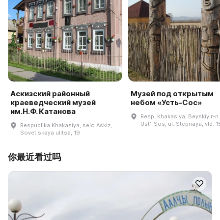
Аскизский районный
Музей под открытым
краеведческий музей
небом «Усть-Сос»
им.Н.Ф. Катанова
Resp. Khakasiya, Beyskiy r-n.,
Ustʹ-Sos, ul. Stepnaya, vld. 1
Respublika Khakasiya, selo Askiz,
Sovet·skaya ulitsa, 19
你最近看过吗