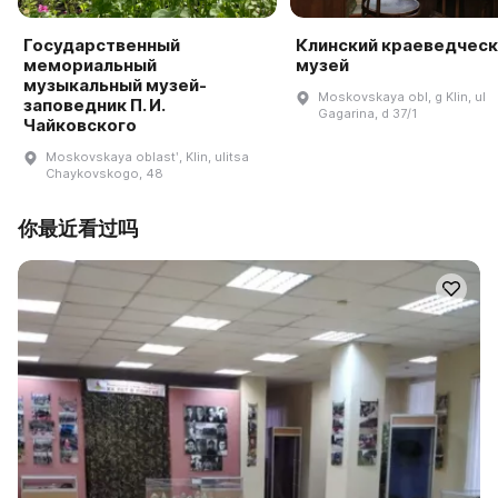
Государственный
Клинский краеведческ
мемориальный
музей
музыкальный музей-
Moskovskaya obl, g Klin, ul
заповедник П. И.
Gagarina, d 37/1
Чайковского
Moskovskaya oblastʹ, Klin, ulitsa
Chaykovskogo, 48
你最近看过吗