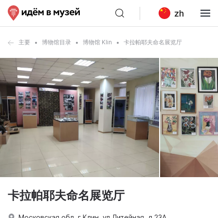
zh
主要
博物馆目录
博物馆 Klin
卡拉帕耶夫命名展览厅
卡拉帕耶夫命名展览厅
Московская обл, г Клин, ул Литейная, д 23А