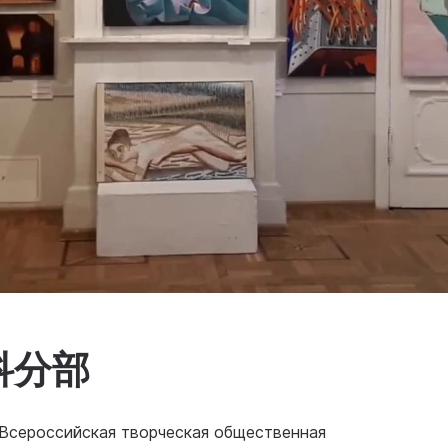
科分部
йская творческая общественная