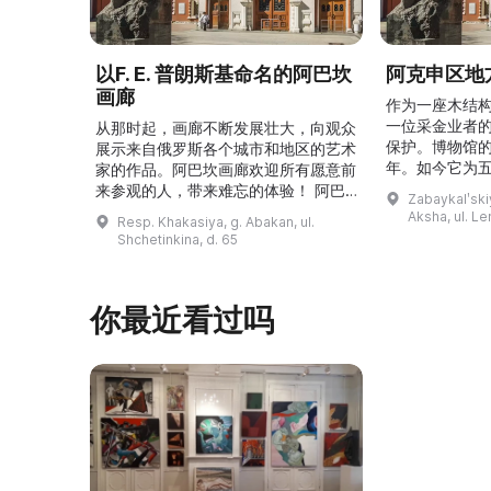
以F. E. 普朗斯基命名的阿巴坎
阿克申区地
画廊
作为一座木结
一位采金业者
从那时起，画廊不断发展壮大，向观众
保护。博物馆的
展示来自俄罗斯各个城市和地区的艺术
年。如今它为
家的作品。阿巴坎画廊欢迎所有愿意前
并接受来自俄
来参观的人，带来难忘的体验！ 阿巴
Zabaykalʹskiy
询。博物馆的
坎画廊的历史始于1976年，当时阿巴
Aksha, ul. Le
Resp. Khakasiya, g. Abakan, ul.
学生及其他群
坎市儿童美术学校的校长 Федор
Shchetinkina, d. 65
关生态与地方
Ефимович Пронских 决定在学校内
议和研讨会。
创建一座画廊。他写信给苏联美术学院
科索娃 V.Я.
通讯院士、俄罗斯苏维埃联邦社会主义
你最近看过吗
I.А. 的手工作
共和国人民艺术家 Б. Я. Ряузов，征
的素描与 ...
询如何更好地组织这项对学校而 ...