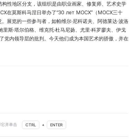
оссии»）的结构性地区分支，该组织是由职业画家、修复师、艺术史学
在莫斯科马涅日举办了“30 лет МОСХ”（МОСХ三十
意。展览的一些参与者，如帕维尔·尼科诺夫、阿德莱达·波洛
鲍里斯·塔尔伯格、维克托·杜马尼扬、尤里·科罗廖夫、伊戈
受到了党内领导层的批判。今天他们成为本国艺术的骄傲，并在
择它并单击
CTRL
+
ENTER