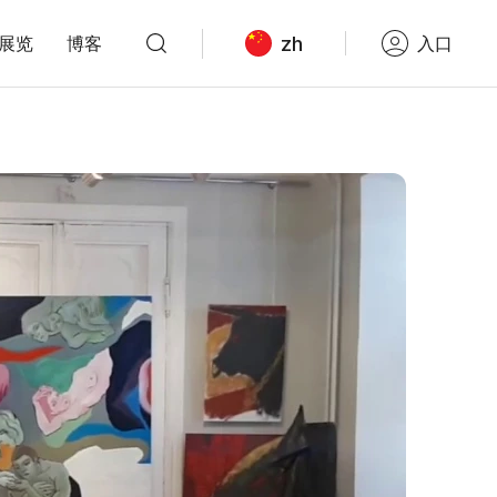
zh
展览
博客
入口