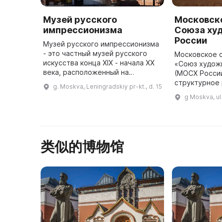
Музей русского
Московск
импрессионизма
Союза ху
России
Музей русского импрессионизма
- это частный музей русского
Московское 
искусства конца XIX - начала XX
«Союз худож
века, расположенный на
(МОСХ России
территории бывшей
структурное
g. Moskva, Leningradskiy pr-kt., d. 15
кондитерской фабрики
подразделен
g Moskva, ul
«Большевик». В постоянной
творческой 
экспозиции можно увид ...
организации
类似的博物馆