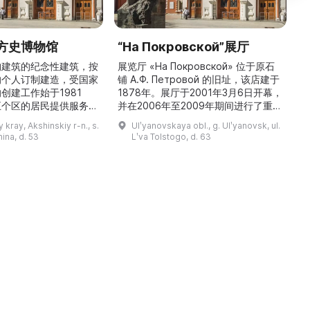
方史博物馆
“На Покровской”展厅
构建筑的纪念性建筑，按
展览厅 «На Покровской» 位于原石
的个人订制建造，受国家
铺 A.Ф. Петровой 的旧址，该店建于
1
创建工作始于1981
1878年。展厅于2001年3月6日开幕，
五个区的居民提供服务，
并在2006年至2009年期间进行了重建
三
罗斯各地区及国外的咨
和现代化改造。如今这里是一处100 平
 kray, Akshinskiy r-n., s.
Ulʹyanovskaya obl., g. Ulʹyanovsk, ul.
陈列吸引学生、教师、大
方米的宽敞场地，配备了现代展览设
筑
nina, d. 53
Lʹva Tolstogo, d. 63
体的关注。博物馆开展有
备、照明与报警系统。这里举办来自俄
志的工作，并举办区际会
罗斯及海外博物馆馆藏、私人收藏以及
（
最有价值的收藏包括：科
其他城市收藏的展览。«На
 的个人馆藏、匠人亚诺夫
Покровской» 展厅通过多种活动吸引
品、画家舍格洛夫 G.А.
了大批观众： ...