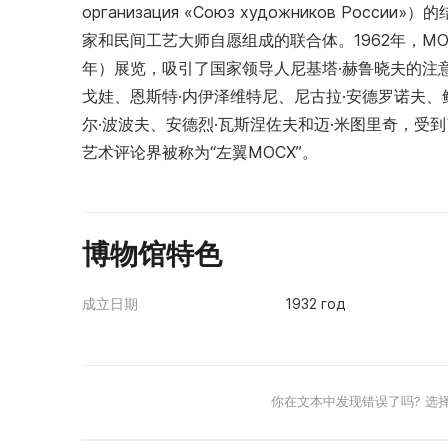
организация «Союз художников Р
家和民间工艺大师自愿组成的联合体。1962年，МОСХ
年）展览，吸引了国家领导人尼基塔·赫鲁晓夫的注
戈娃、恩斯特·内伊泽维特尼、尼古拉·安德罗诺夫、
尔·波波夫、安德烈·瓦斯涅佐夫和迈·米图里奇，
艺术评论界被称为“左翼МОСХ”。
博物馆特色
成立日期
1932 год
你在文本中发现错误了吗? 选