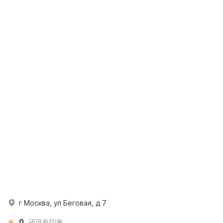
г Москва, ул Беговая, д 7
0
还没有印象