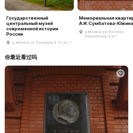
Государственный
Мемориальная кварти
центральный музей
А.И. Сумбатова-Южин
современной истории
g Moskva, per Bolʹshoy
России
Palashëvskiy, d 5/1
g. Moskva, ul. Tverskaya, d. 21, str. 1
你最近看过吗