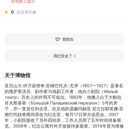
在地图上显示
0
还没有印象
我想去
我已经走了
0
关于博物馆
亚历山大·伊万诺维奇·苏姆巴托夫-尤津（1857—1927）是著名
的俄罗斯演员、剧作家与戏剧工作者，他在小剧院（Малый
театр）历史上的作用不可低估。1892年，他搬入位于大帕拉
肖夫斯基巷（Большой Палашёвский переулок）5号的房
子，并一直居住到去世。此后他的遗孀玛丽亚·尼古拉耶芙娜·苏
姆巴托娃将两间房改为纪念室，每月17日举办追思会。2001
年，小剧院接收了另外四间房，工作人员用了五年时间准备展
览。2006年，纪念公寓对外开放接待参观者。2014年曾为维修