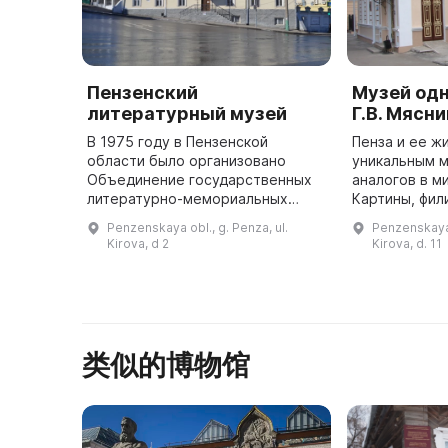
Пензенский
Музей од
литературный музей
Г.В. Мясн
В 1975 году в Пензенской
Пенза и ее ж
области было организовано
уникальным 
Объединение государственных
аналогов в м
литературно-мемориальных
Картины, фил
музеев, ставшее первым
открытым 12 
Penzenskaya obl., g. Penza, ul.
Penzenskaya 
объединением музеев
Предложение
Kirova, d 2
Kirova, d. 11
литературного профиля в России.
В 1989 году был откры ...
类似的博物馆