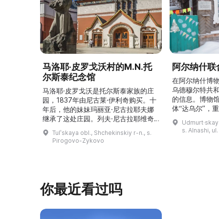
马洛耶·皮罗戈沃村的M.N.托
阿尔纳什联
尔斯泰纪念馆
在阿尔纳什博
乌德穆尔特共
马洛耶·皮罗戈沃是托尔斯泰家族的庄
的信息。博物
园，1837年由尼古莱·伊利奇购买。十
体“达乌尔”，
年后，他的妹妹玛丽亚·尼古拉耶夫娜
仪式。他们参
继承了这处庄园。列夫·尼古拉耶维奇
Udmurt·skaya
录片《南部乌
（列夫·托尔斯泰）在这里创作了许多
s. Alnashi, u
Tulʹskaya obl., Shchekinskiy r-n., s.
摄，并拥有若
著名作品。1999年，这座庄园成为雅
Pirogovo-Zykovo
仍有活跃的异
斯纳娅·波利亚纳博物馆庄园的一个分
泽巴耶沃村）
支。修复期间重建了历史室内陈设，并
座，内容包括
增设了新的纪念性展物。这里举办导
仪式、花纹织
览、节庆活动、比赛、节日、工作坊和
营地。2017年，阿夫多佳·斯米尔诺娃
你最近看过吗
的电影《一次任命的 ...