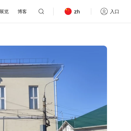
zh
展览
博客
入口