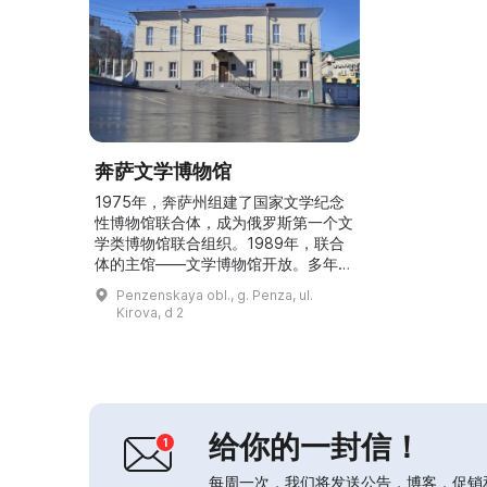
奔萨文学博物馆
1975年，奔萨州组建了国家文学纪念
性博物馆联合体，成为俄罗斯第一个文
学类博物馆联合组织。1989年，联合
体的主馆——文学博物馆开放。多年来
已汇集起从18世纪初至当代的统一馆
Penzenskaya obl., g. Penza, ul.
藏。博物馆位于原“中央人民学校”大楼
Kirova, d 2
内，该建筑为18世纪末至19世纪初的
建筑遗产。在文学展览“奔萨之地——
与俄罗斯文学”中，可见作家生前出版
物与亲笔手稿、纪念物品、作品稿本、
文理中学的藏书以及原始的图像资料。
博物馆与作家、画家...
给你的一封信！
每周一次，我们将发送公告，博客，促销