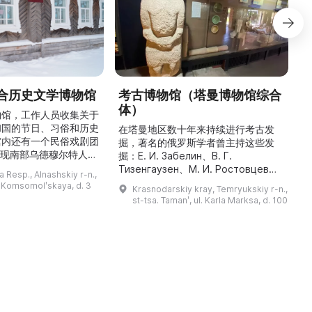
合历史文学博物馆
考古博物馆（塔曼博物馆综合
体）
物馆，工作人员收集关于
和国的节日、习俗和历史
最
在塔曼地区数十年来持续进行考古发
馆内还有一个民俗戏剧团
掘，著名的俄罗斯学者曾主持这些发
重现南部乌德穆尔特人的
人
掘：Е. И. Забелин、В. Г.
与了乌德穆尔特电视台纪
件
Тизенгаузен、М. И. Ростовцев、
 Resp., Alnashskiy r-n.,
德穆尔特人的婚礼》的拍
В. Д. Блаватский、Б. А. Рыбаков、
l. Komsomolʹskaya, d. 3
Krasnodarskiy kray, Temryukskiy r-n.,
干仪式剧本。该地区至今
Н. И. Сокольский、М. М.
st-tsa. Tamanʹ, ul. Karla Marksa, d. 100
教祈祷场库阿拉（位于库
克
Кобылина、И. Б. Зеест 等。在斯坦
。博物馆还举办各类讲
К
尼察中心位于古城遗址“Гермонасса-
地方志、乌德穆尔特人的
Тмутаракань”，该遗址 ...
造及南部乌德穆尔特人的
服饰。该地区还有休闲场所， ...
...