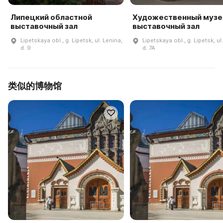
Липецкий областной
Художественный музей
выставочный зал
выставочный зал
Lipetskaya obl., g. Lipetsk, ul. Lenina,
Lipetskaya obl., g. Lipetsk, ul
d. 9
d. 7A
类似的博物馆