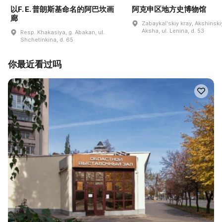
以F. E. 普朗斯基命名的阿巴坎画
阿克申区地方史博物馆
廊
Zabaykalʹskiy kray, Akshinskiy
Aksha, ul. Lenina, d. 53
Resp. Khakasiya, g. Abakan, ul.
Shchetinkina, d. 65
你最近看过吗