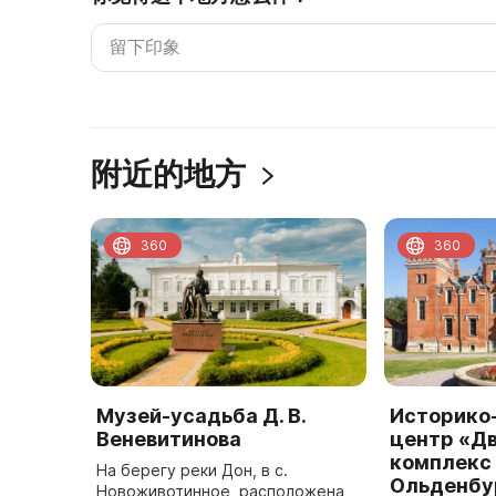
附近的地方
360
360
Музей-усадьба Д. В.
Историко
Веневитинова
центр «Д
комплекс
На берегу реки Дон, в с.
Ольденбу
Новоживотинное, расположена