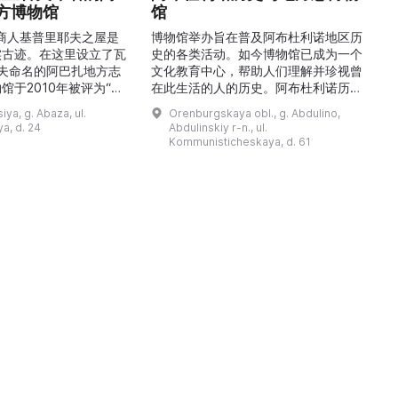
方博物馆
馆
1
的商人基普里耶夫之屋是
博物馆举办旨在普及阿布杜利诺地区历
实古迹。在这里设立了瓦
史的各类活动。如今博物馆已成为一个
舍夫命名的阿巴扎地方志
文化教育中心，帮助人们理解并珍视曾
馆于2010年被评为“哈
在此生活的人的历史。阿布杜利诺历史
市级博物馆”。博物馆
与地方志博物馆于1966年在当地知名
ya, g. Abaza, ul.
Orenburgskaya obl., g. Abdulino,
及哈卡斯地区自公元前4
人士的倡议下创建。最初位于共产党街
a, d. 24
Abdulinskiy r-n., ul.
为主题，展出有箭头、刀
274号商人沃罗比约夫住宅附属建筑
Kommunisticheskaya, d. 61
质胸针、石磨等。庄园被
内。现址为共产党街61号。馆内常设
绕，院内有宽敞的谷仓和
展览包括“农民小屋”、“阿布杜利诺的
耶夫之屋是了解阿巴扎历
商人”、“战斗荣耀厅”和“阿布杜利诺：
史并度过难忘时光的绝佳场所。 ...
20世纪”。博物馆定期举办旨在推广阿
布杜利诺地区历史 ...