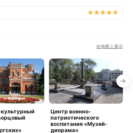
在地图上显示
-культурный
Центр военно-
Н
ворцовый
патриотического
р
воспитания «Музей-
к
ргских»
диорама»
9