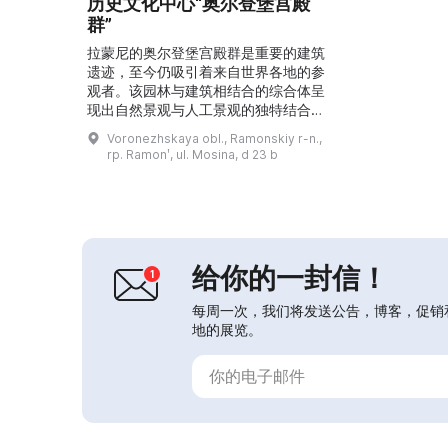
历史文化中心“奥尔登堡宫殿
群”
拉蒙尼的奥尔登堡宫殿群是重要的建筑
遗迹，至今仍吸引着来自世界各地的参
观者。该园林与建筑相结合的综合体呈
现出自然景观与人工景观的独特结合，
包含若干风格统一的建筑。独特的宫殿
Voronezhskaya obl., Ramonskiy r-n.,
及其他建筑让人回想起奥尔登堡家族的
rp. Ramonʹ, ul. Mosina, d 23 b
往昔与历史。它们吸引了许多想亲眼目
睹这一文化遗产纪念物的游客。...
给你的一封信！
每周一次，我们将发送公告，博客，促销
地的展览。