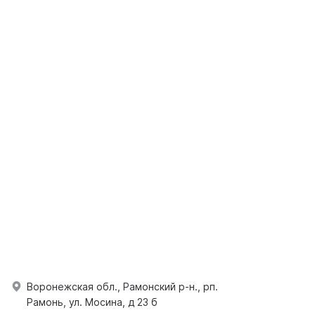
Воронежская обл., Рамонский р-н., рп.
Рамонь, ул. Мосина, д 23 б