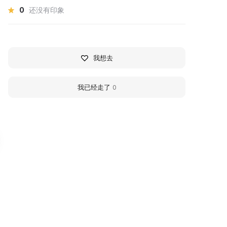
0
还没有印象
我想去
我已经走了
0
овоусманский
Historical and Cultura
айонный
Center "Palace Comp
раеведческий музей
of the Oldenburgs"
 мая 1983 года в районе был
The Palace Complex of the