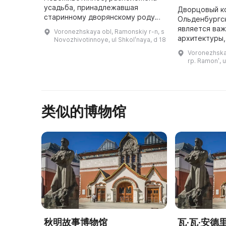
усадьба, принадлежавшая
Дворцовый к
старинному дворянскому роду
Ольденбургс
Веневитиновых. Архитектурный
является ва
Voronezhskaya obl, Ramonskiy r-n, s
комплекс музея-усадьбы
архитектуры,
Novozhivotinnoye, ul Shkolʹnaya, d 18
включает в себя двухэтажный
привлекает п
Voronezhskay
особняк, парк с ...
всего мира. 
rp. Ramonʹ, u
архитектурн
类似的博物馆
秋明故事博物馆
瓦·瓦·安