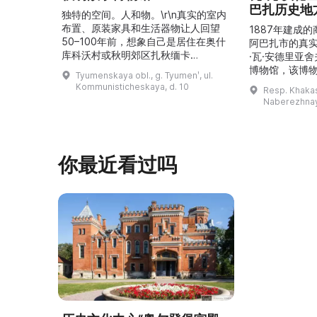
巴扎历史地
独特的空间。人和物。\r\n真实的室内
布置、原装家具和生活器物让人回望
1887年建成
50–100年前，想象自己是居住在奥什
阿巴扎市的真
库科沃村或秋明郊区扎秋缅卡
·瓦·安德里亚
（Затюменка）的一座小木屋的居
博物馆，该博物
Tyumenskaya obl., g. Tyumenʹ, ul.
民。\r\n\r\n博物馆的展览再现了我曾
卡斯共和国最佳
Kommunisticheskaya, d. 10
Resp. Khakasi
祖母安娜·科尔尼洛夫娜·奥什库科娃
的陈列以城市
Naberezhnay
（Анна Корниловна Ошкукова）一
–3世纪的历史
家的日常生活场景——她是一位“世代
具、青铜与银
为农”的农妇，其祖先在16世纪末是最
坚固的砖墙环
早从北德维纳（Северна ...
马厩。基普里
你最近看过吗