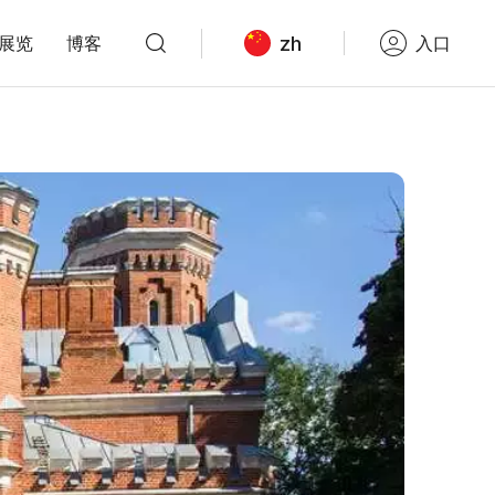
zh
展览
博客
入口