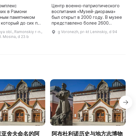
о
омплекс
Центр военно-патриотического
с
ких в Рамони
воспитания «Музей-диорама»
п
жным памятником
был открыт в 2000 году. В музее
р
 который до сих пор
представлено более 2600
з
осетителей со
экспонатов, исторических
a obl., Ramonskiy r-n.,
g Voronezh, pr-kt Leninskiy, d 94
э
Этот ландшафтно-
реликвий и реплик в рамках
l. Mosina, d 23 b
ый ансамбль
истории России и Воронежского
представляет собой ун ...
края. ...
德里亚舍夫命名的阿
阿布杜利诺历史与地方志博物