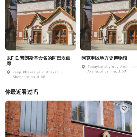
以F. E. 普朗斯基命名的阿巴坎画
阿克申区地方史博物馆
廊
Zabaykalʹskiy kray, Akshinskiy
Aksha, ul. Lenina, d. 53
Resp. Khakasiya, g. Abakan, ul.
Shchetinkina, d. 65
你最近看过吗