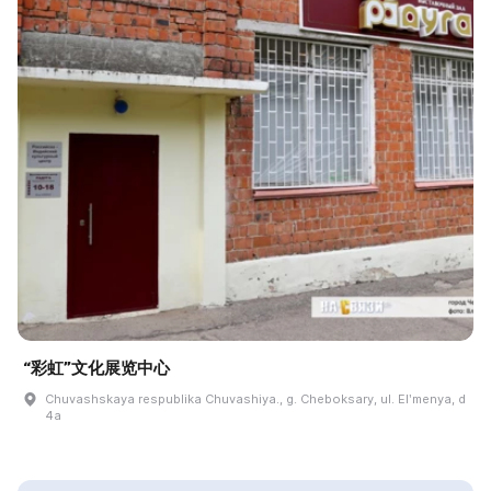
“彩虹”文化展览中心
Chuvashskaya respublika Chuvashiya., g. Cheboksary, ul. Elʹmenya, d
4a