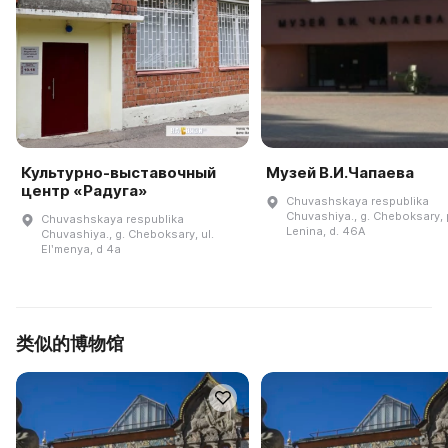
Культурно-выставочный
Музей В.И.Чапаева
центр «Радуга»
Chuvashskaya respublika
Chuvashiya., g. Cheboksary, p
Chuvashskaya respublika
Lenina, d. 46A
Chuvashiya., g. Cheboksary, ul.
Elʹmenya, d 4a
类似的博物馆