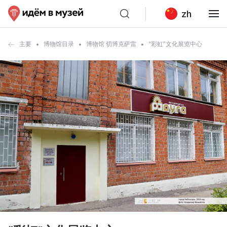
zh
主要
博物馆目录
博物馆 切博克萨雷
“彩虹”文化展览中心