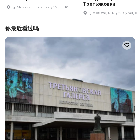
Третьяковки
g. Moskva, ul. Krymskiy Val, d. 10
g Moskva, ul Krymskiy Val, d 
你最近看过吗