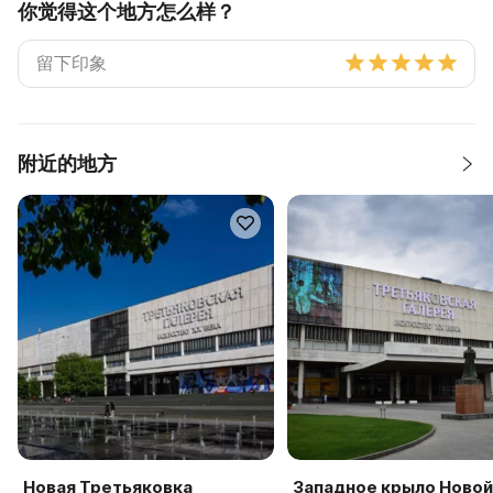
你觉得这个地方怎么样？
附近的地方
Новая Третьяковка
Западное крыло Новой