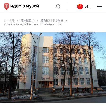
zh
主要
博物馆目录
博物馆 叶卡捷琳堡
Уральский музей истории и археологии