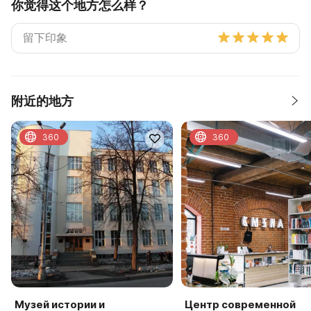
你觉得这个地方怎么样？
附近的地方
360
360
Музей истории и
Центр современной