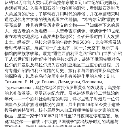
从约1.4万年前人类出现在乌拉尔东坡直到15世纪的历史阶段。
参观者可以进入带有旧石器时代绘画的洞穴，看到新石器时代
人类居所的炉灶，了解铜石并用时代的葬俗，并在导览结束时
通过现代考古学家的视角观看古代器物。 “希吉尔宝藏”展的主
要亮点是一件具有世界历史意义的文物——已知保存下来的最
大、最古老的木质雕塑——大型希吉尔偶像。该偶像于19世纪
末在希吉尔泥炭地（基罗夫格勒地区）金矿开采时由工人发掘
出土。经鉴定，乌拉尔偶像的年龄约为9500年，比金字塔及法
老时代早两倍。展览“同一片土地下，同一片天空下”展示了博
物馆的民族学收藏。展览“通往西伯利亚之路”和“矿山世界”介绍
了从15世纪到19世纪中叶的乌拉尔历史，讲述了俄国先驱对乌
拉尔的开发以及乌拉尔成为西伯利亚地区工业重心的过程。另
有专题介绍西伯利亚道路的历史、旅行者与西伯利亚及乌拉尔
的探险者，以及在乌拉尔历史中具有关键作用的人物：В.Н.
Татищев, В. И. де Геннин, Демидовы, Яковлевы,
Турчаниновы，乌拉尔地区首批俄罗斯黄金的发现者，乌拉尔
的老礼仪派等。罗曼诺夫纪念厅。展览讲述尼古拉二世统治的
年代——一个剧烈社会动荡的时期，详尽呈现了对最后一位俄
国皇帝及其家族遇难情况的调查，展出自1919年至今关于这些
搜寻的独特资料。核心展品为来自工程师伊帕捷夫之家的真实
物品，皇室一家于1918年7月16日至17日夜间在该宅遇害。展
览“乌拉尔——前线：伟大的卫国战争”展出战争时期的武器与