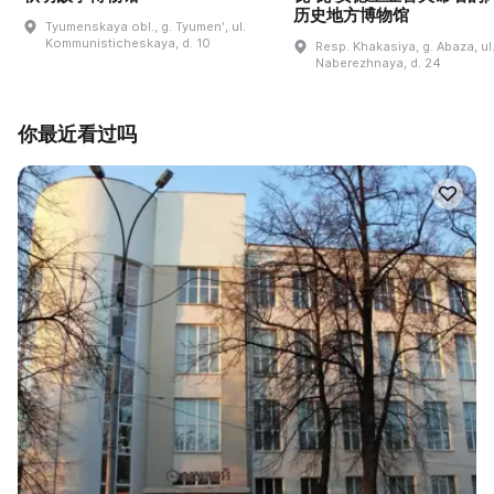
历史地方博物馆
Tyumenskaya obl., g. Tyumenʹ, ul.
Kommunisticheskaya, d. 10
Resp. Khakasiya, g. Abaza, ul
Naberezhnaya, d. 24
你最近看过吗