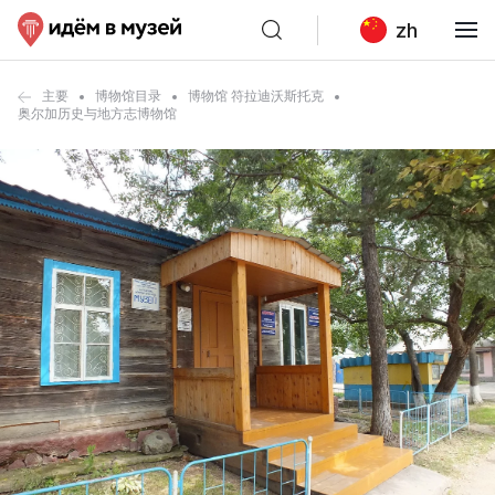
zh
主要
博物馆目录
博物馆 符拉迪沃斯托克
奥尔加历史与地方志博物馆