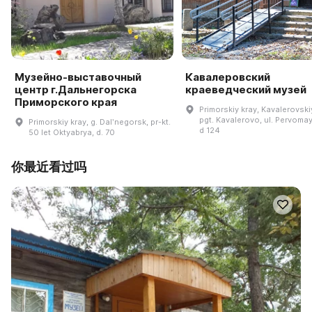
Музейно-выставочный
Кавалеровский
центр г.Дальнегорска
краеведческий музей
Приморского края
Primorskiy kray, Kavalerovskiy
pgt. Kavalerovo, ul. Pervoma
Primorskiy kray, g. Dalʹnegorsk, pr-kt.
d 124
50 let Oktyabrya, d. 70
你最近看过吗