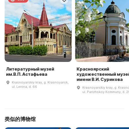
Литературный музей
Красноярский
им.В.П. Астафьева
художественный музе
имени В.И. Сурикова
Krasnoyarskiy kray, g. Krasnoyarsk,
ul. Lenina, d. 66
Krasnoyarskiy kray, g. Krasn
ul. Parizhskoy Kommuny, d. 2
类似的博物馆