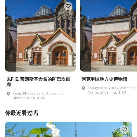
以F. E. 普朗斯基命名的阿巴坎画
阿克申区地方史博物馆
廊
Zabaykalʹskiy kray, Akshinskiy
Aksha, ul. Lenina, d. 53
Resp. Khakasiya, g. Abakan, ul.
Shchetinkina, d. 65
你最近看过吗