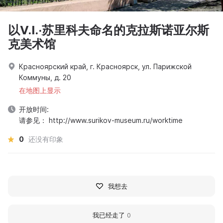
以V.I.·苏里科夫命名的克拉斯诺亚尔斯
克美术馆
Красноярский край, г. Красноярск, ул. Парижской
Коммуны, д. 20
在地图上显示
开放时间:
请参见： http://www.surikov-museum.ru/worktime
0
还没有印象
我想去
我已经走了
0