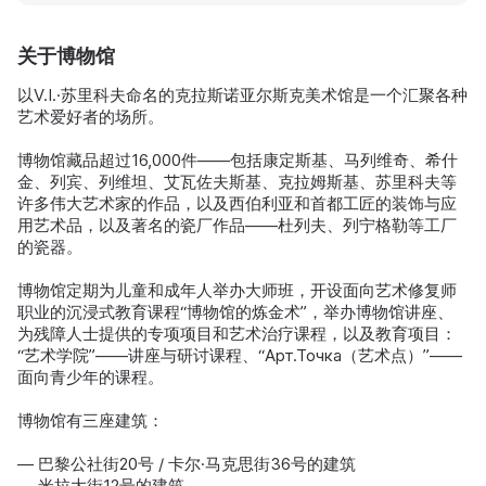
关于博物馆
以V.I.·苏里科夫命名的克拉斯诺亚尔斯克美术馆是一个汇聚各种
艺术爱好者的场所。
博物馆藏品超过16,000件——包括康定斯基、马列维奇、希什
金、列宾、列维坦、艾瓦佐夫斯基、克拉姆斯基、苏里科夫等
许多伟大艺术家的作品，以及西伯利亚和首都工匠的装饰与应
用艺术品，以及著名的瓷厂作品——杜列夫、列宁格勒等工厂
的瓷器。
博物馆定期为儿童和成年人举办大师班，开设面向艺术修复师
职业的沉浸式教育课程“博物馆的炼金术”，举办博物馆讲座、
为残障人士提供的专项项目和艺术治疗课程，以及教育项目：
“艺术学院”——讲座与研讨课程、“Арт.Точка（艺术点）”——
面向青少年的课程。
博物馆有三座建筑：
— 巴黎公社街20号 / 卡尔·马克思街36号的建筑
— 米拉大街12号的建筑