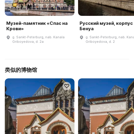
Музей-памятник «Спас на
Русский музей, корпус
Крови»
Бенуа
g. Sankt-Peterburg, nab. Kanala
g. Sankt-Peterburg, nab. Kan
Griboyedova, d. 2a
Griboyedova, d. 2
类似的博物馆