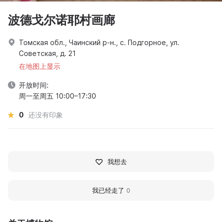
波德戈尔诺耶村画廊
Томская обл., Чаинский р-н., с. Подгорное, ул.
Советская, д. 21
在地图上显示
开放时间:
周一至周五 10:00–17:30
0
还没有印象
我想去
我已经走了
0