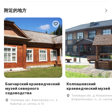
附近的地方
Бакчарский краеведческий
Колпашевский
музей северного
краеведческий музей
садоводства
Tomskaya obl., g. Kolpashev
Kolpashevskiy r-n., ul. Lenina
Tomskaya obl., Bakcharskiy r-n., s.
Bakchar, ul. Lenina, d. 51