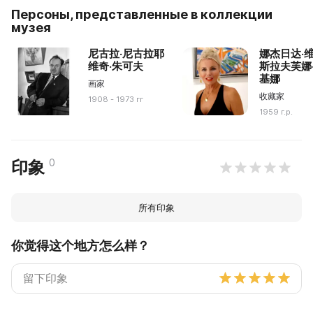
Персоны, представленные в коллекции
музея
尼古拉·尼古拉耶
娜杰日达·
维奇·朱可夫
斯拉夫芙娜
基娜
画家
收藏家
1908 - 1973 гг
1959 г.р.
0
印象
所有印象
你觉得这个地方怎么样？