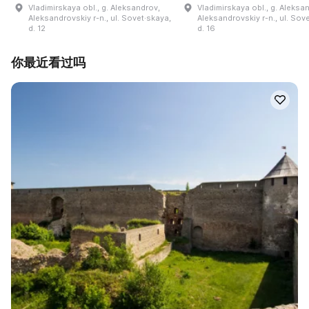
Vladimirskaya obl., g. Aleksandrov,
Vladimirskaya obl., g. Aleksa
Aleksandrovskiy r-n., ul. Sovet·skaya,
Aleksandrovskiy r-n., ul. Sov
d. 12
d. 16
你最近看过吗