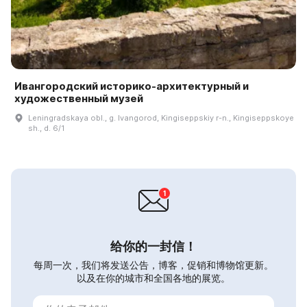
Ивангородский историко-архитектурный и
художественный музей
Leningradskaya obl., g. Ivangorod, Kingiseppskiy r-n., Kingiseppskoye
sh., d. 6/1
给你的一封信！
每周一次，我们将发送公告，博客，促销和博物馆更新。
以及在你的城市和全国各地的展览。