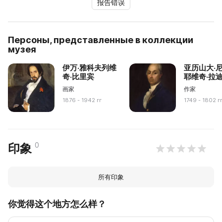
报告错误
Персоны, представленные в коллекции
музея
伊万·雅科夫列维
亚历山大·
奇·比里宾
耶维奇·拉
画家
作家
1876 - 1942 гг
1749 - 1802 г
0
印象
所有印象
你觉得这个地方怎么样？