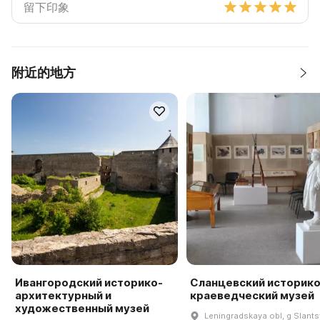
附近的地方
Ивангородский историко-
Сланцевский историко
архитектурный и
краеведческий музей
художественный музей
Leningradskaya obl, g Slantsy