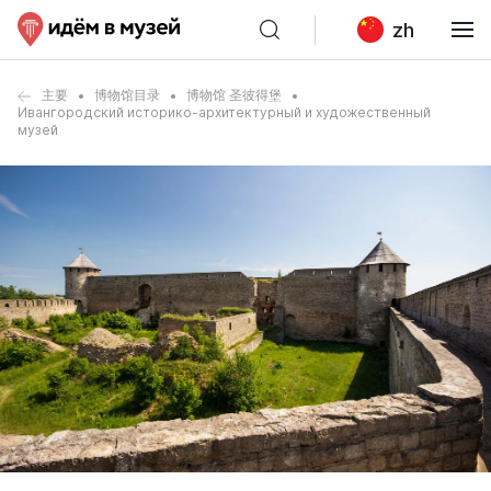
zh
主要
博物馆目录
博物馆 圣彼得堡
Ивангородский историко-архитектурный и художественный
музей