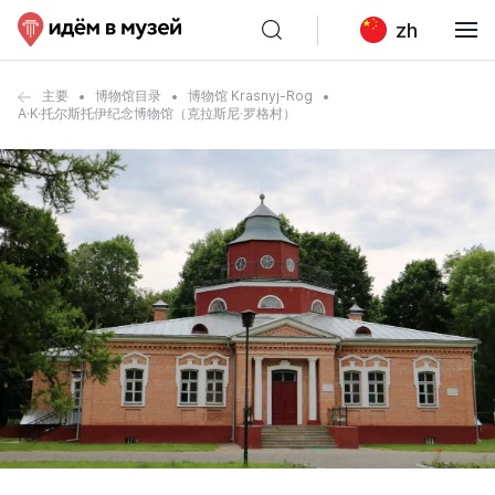
zh
主要
博物馆目录
博物馆 Krasnyj-Rog
A·K·托尔斯托伊纪念博物馆（克拉斯尼·罗格村）