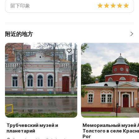
附近的地方
Трубчевский музей и
Мемориальный музей А.
планетарий
Толстого в селе Красн
Рог