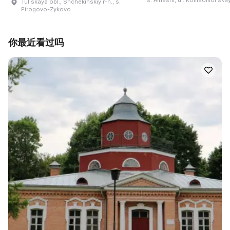
s. Alnashi, ul. Komsomolʹskay
Tulʹskaya obl., Shchekinskiy r-n., s.
Pirogovo-Zykovo
你最近看过吗