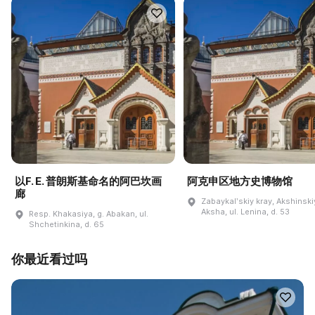
以F. E. 普朗斯基命名的阿巴坎画
阿克申区地方史博物馆
廊
Zabaykalʹskiy kray, Akshinskiy
Aksha, ul. Lenina, d. 53
Resp. Khakasiya, g. Abakan, ul.
Shchetinkina, d. 65
你最近看过吗