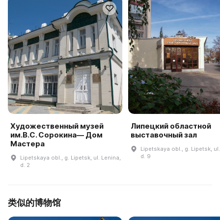
Художественный музей
Липецкий областной
им.В.С. Сорокина— Дом
выставочный зал
Мастера
Lipetskaya obl., g. Lipetsk, ul
d. 9
Lipetskaya obl., g. Lipetsk, ul. Lenina,
d. 2
类似的博物馆