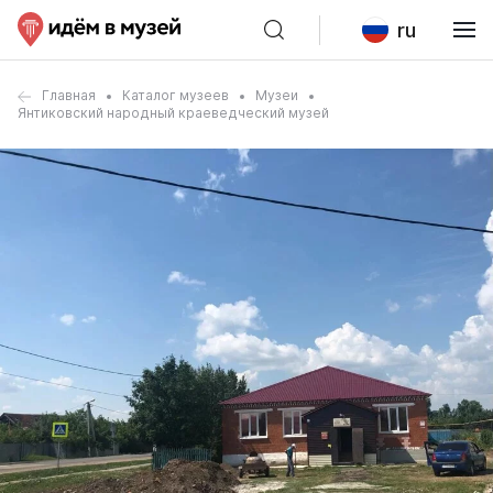
ru
Главная
Каталог музеев
Музеи
Янтиковский народный краеведческий музей