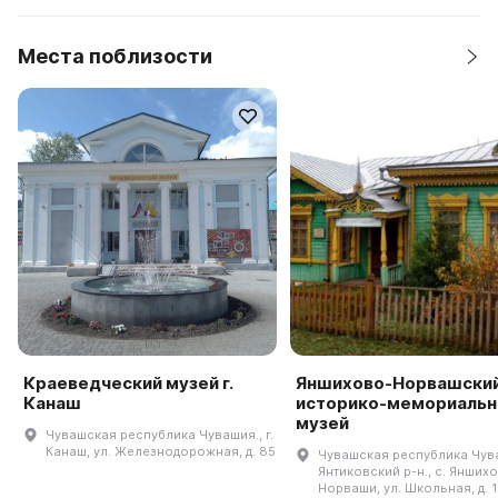
Места поблизости
Краеведческий музей г.
Яншихово-Норвашски
Канаш
историко-мемориаль
музей
Чувашская республика Чувашия., г.
Канаш, ул. Железнодорожная, д. 85
Чувашская республика Чув
Янтиковский р-н., с. Янших
Норваши, ул. Школьная, д. 1