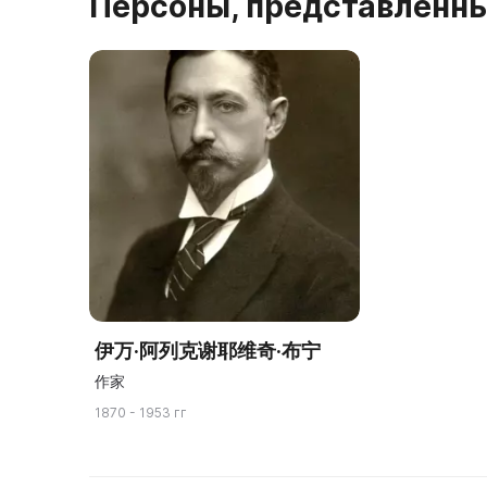
Персоны, представленны
伊万·阿列克谢耶维奇·布宁
作家
1870 - 1953 гг