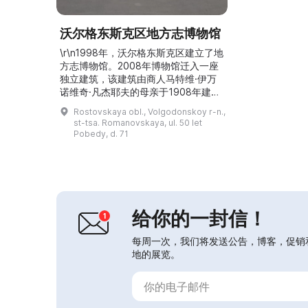
沃尔格东斯克区地方志博物馆
\r\n1998年，沃尔格东斯克区建立了地
方志博物馆。2008年博物馆迁入一座
独立建筑，该建筑由商人马特维·伊万
诺维奇·凡杰耶夫的母亲于1908年建
造。博物馆的主要任务是收集、保存和
Rostovskaya obl., Volgodonskoy r-n.,
复原居住在该地区民族的古物、生活用
st-tsa. Romanovskaya, ul. 50 let
品和文化。博物馆展出「沃尔格东斯克
Pobedy, d. 71
区的动植物」「展厅」「冷室」「厨
房」「卧室」「久远的古物」「我们来
自苏联」等陈列。博物馆院落有一个
1:50比例的哥萨克小镇模型，以及一艘
船、渔网、泥炉...
给你的一封信！
每周一次，我们将发送公告，博客，促销
地的展览。