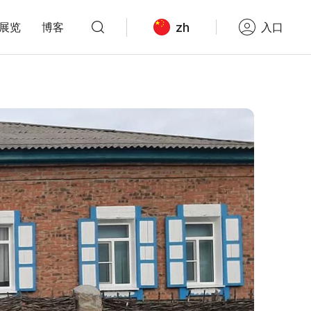
zh
展览
博客
入口