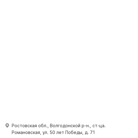
Ростовская обл., Волгодонской р-н., ст-ца.
Романовская, ул. 50 лет Победы, д. 71