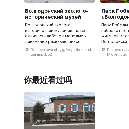
Волгодонский эколого-
Парк Поб
исторический музей
г.Волгодо
Волгодонский эколого-
Парк Победы
исторический музей является
набирает по
одним из наиболее молодых и
жителей и го
динамично развивающихся
Волгодонска.
государственных музеев в
мая 1985 год
Rostovskaya obl., g. Volgodonsk, ul.
Rostovskaya 
восточном регионе Ростовской
Победы в Ве
Lenina, d. 52
M.Gorʹkogo, 
области. Он был основан в 1969
Отечественно
году и имеет б ...
你最近看过吗