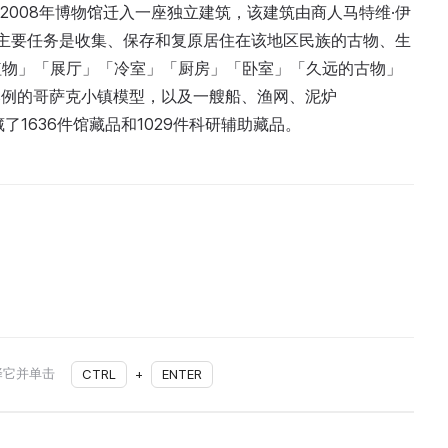
馆。2008年博物馆迁入一座独立建筑，该建筑由商人马特维·伊
的主要任务是收集、保存和复原居住在该地区民族的古物、生
植物」「展厅」「冷室」「厨房」「卧室」「久远的古物」
0比例的哥萨克小镇模型，以及一艘船、渔网、泥炉
藏了1636件馆藏品和1029件科研辅助藏品。
择它并单击
CTRL
+
ENTER