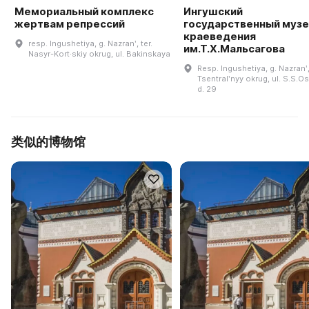
Мемориальный комплекс
Ингушский
жертвам репрессий
государственный музе
краеведения
resp. Ingushetiya, g. Nazranʹ, ter.
им.Т.Х.Мальсагова
Nasyr-Kort·skiy okrug, ul. Bakinskaya
Resp. Ingushetiya, g. Nazranʹ,
Tsentralʹnyy okrug, ul. S.S.O
d. 29
类似的博物馆