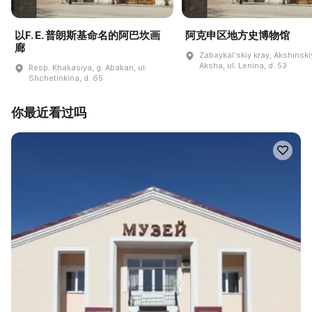
以F. E. 普朗斯基命名的阿巴坎画
阿克申区地方史博物馆
廊
Zabaykalʹskiy kray, Akshinskiy
Aksha, ul. Lenina, d. 53
Resp. Khakasiya, g. Abakan, ul.
Shchetinkina, d. 65
你最近看过吗