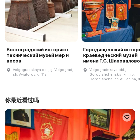
Волгоградский историко-
Городищенский истор
технический музей мер и
краеведческий музей
весов
имени Г.С. Шаповалов
Volgogradskaya obl., g. Volgograd,
Volgogradskaya obl.,
sh. Aviatorov, d. 11a
Gorodishchenskiy r-n., rp.
Gorodishche, pr-kt. Lenina, d
你最近看过吗