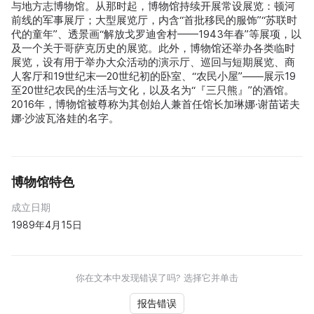
与地方志博物馆。从那时起，博物馆持续开展常设展览：顿河
前线的军事展厅；大型展览厅，内含“首批移民的服饰”“苏联时
代的童年”、透景画“解放戈罗迪舍村——1943年春”等展项，以
及一个关于哥萨克历史的展览。此外，博物馆还举办各类临时
展览，设有用于举办大众活动的演示厅、巡回与短期展览、商
人客厅和19世纪末—20世纪初的卧室、“农民小屋”——展示19
至20世纪农民的生活与文化，以及名为“『三只熊』”的酒馆。
2016年，博物馆被尊称为其创始人兼首任馆长加琳娜·谢苗诺夫
娜·沙波瓦洛娃的名字。
博物馆特色
成立日期
1989年4月15日
你在文本中发现错误了吗? 选择它并单击
报告错误