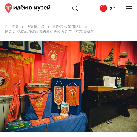
zh
主要
博物馆目录
博物馆 伏尔加格勒
以G.S.·沙波瓦洛娃命名的戈罗迪舍历史与地方志博物馆