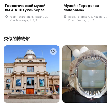
Геологический музей
Музей «Городская
им.А.А. Штукенберга
панорама»
resp. Tatarstan, g. Kazanʹ, ul.
Resp. Tatarstan, g. Kazanʹ, ul.
Kremlevskaya, d. 4/5
Dzerzhinskogo, d. 7
类似的博物馆