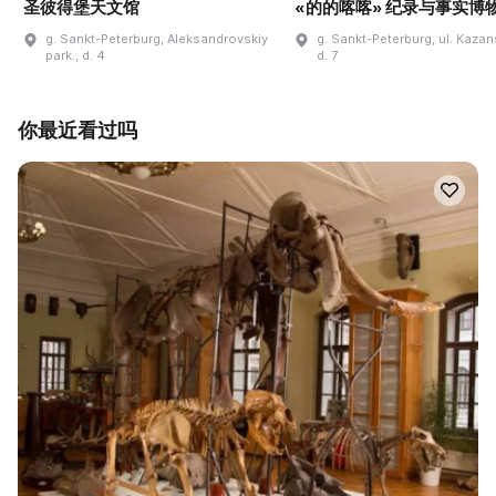
圣彼得堡天文馆
«的的喀喀» 纪录与事实博
g. Sankt-Peterburg, Aleksandrovskiy
g. Sankt-Peterburg, ul. Kaza
park., d. 4
d. 7
你最近看过吗