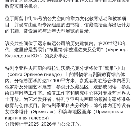
教育项目的机会。
位于阿留申街15号的公共空间将举办文化教育活动和教学项
目，并设有由画廊专家组建的图书馆，馆藏包括画廊出版计划
的书籍、常设展览与近年大型展览的目录。
该公共空间位于远东航运公司的历史建筑内。在20世纪10年
代，这里曾是贸易行“布里纳·库兹涅佐夫及公司”（«Бринер.
Кузнецов и КО»）的总办事处。
特列季亚科夫画廊的符拉迪沃斯托克分馆将位于“鹰巢”小山
（сопка Орлиное гнездо）上的博物馆与剧院教育综合体
内。分馆总面积将达17 100平方米。参观者将在综合体内看到
俄罗斯及外国艺术展览，参观开放藏品区，观影或阅读，参观
绘画与雕塑工作室。修复工作室和研究中心将对专业艺术界人
士开放。为艺术爱好者，特列季亚科夫画廊的领衔专家将准备
教育与创作项目。除特列季亚科夫分馆外，综合体内还将设有
艾尔米塔什（Эрмитаж）和滨海地区画廊（Приморская
картинная галерея）。
分馆预计于2025–2026年向公众开放。