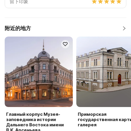
附近的地方
Главный корпус Музея-
Приморская
заповедника истории
государственная карт
Дальнего Востока имени
галерея
В.К. Арсеньева