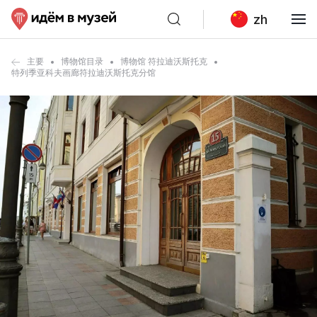
zh
主要
博物馆目录
博物馆 符拉迪沃斯托克
特列季亚科夫画廊符拉迪沃斯托克分馆