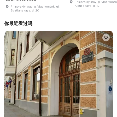
Primorskiy kray, g. Vladivostok
Aleut·skaya, d. 12
Primorskiy kray, g. Vladivostok, ul.
Svetlanskaya, d. 20
你最近看过吗