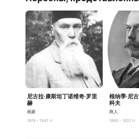
尼古拉·康斯坦丁诺维奇·罗里
根纳季·尼
赫
科夫
画家
商人
1874 - 1947 гг
1860 - 1922 гг