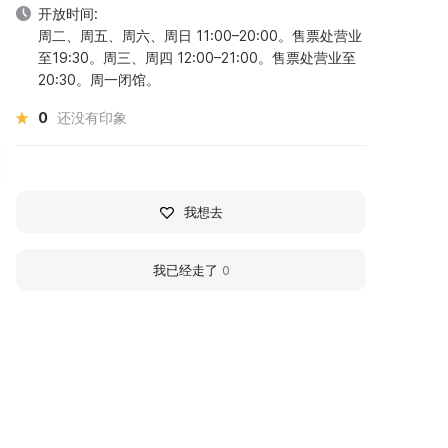
开放时间:
周二、周五、周六、周日 11:00–20:00。售票处营业
至19:30。周三、周四 12:00–21:00。售票处营业至
20:30。周一闭馆。
0
还没有印象
我想去
我已经走了
0
帕维尔·瓦尔福洛梅耶维奇·库
维克多·亚历山德罗维奇·
兹涅佐夫
宁
画家
建筑师
78 - 1968 гг
1882 - 1950 гг