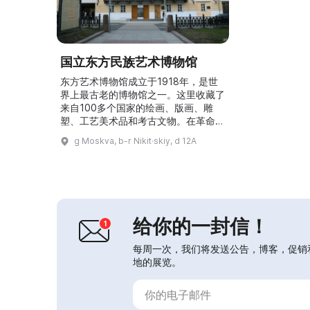
国立东方民族艺术博物馆
东方艺术博物馆成立于1918年，是世
界上最古老的博物馆之一。这里收藏了
来自100多个国家的绘画、版画、雕
塑、工艺美术品和考古文物。在革命后
的五年间，先后并入了国立博物馆、斯
g Moskva, b-r Nikit·skiy, d 12A
特罗加诺夫艺术学校、地毯与古董商
店、“北方公司”仓库以及其他博物馆的
藏品。现在可以看到古代中国陶瓷和布
里亚特的传统仪式用品，以及具有世界
意义的杰作，例如17世纪印度的绒面
丝质地毯和现代阿富汗羊毛地毯。展厅
给你的一封信！
或展区按东方各国与地区划...
每周一次，我们将发送公告，博客，促销
地的展览。