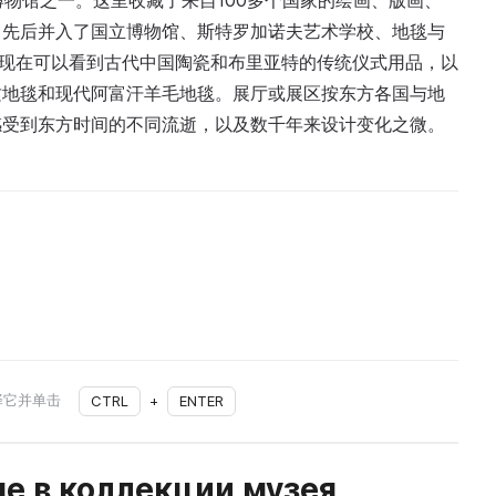
博物馆之一。这里收藏了来自100多个国家的绘画、版画、
，先后并入了国立博物馆、斯特罗加诺夫艺术学校、地毯与
。现在可以看到古代中国陶瓷和布里亚特的传统仪式用品，以
质地毯和现代阿富汗羊毛地毯。展厅或展区按东方各国与地
感受到东方时间的不同流逝，以及数千年来设计变化之微。
择它并单击
CTRL
+
ENTER
е в коллекции музея