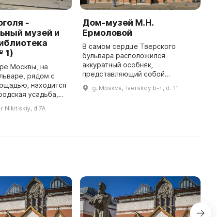
оголя -
Дом-музей М.Н.
Г
ьный музей и
Ермоловой
и
библиотека
В самом сердце Тверского
Г
 1)
бульвара расположился
«
аккуратный особняк,
з
ре Москвы, на
представляющий собой
п
льваре, рядом с
настоящий свидетель старинной
т
лощадью, находится
g. Moskva, Tverskoy b-r., d. 11
Москвы. Он гармонично
з
родская усадьба,
вписывается в динамичную
Г
орой начал
 Nikit·skiy, d 7A
жизнь большого города и несет в
еще в XVII веке.
себ ...
тся единственный в