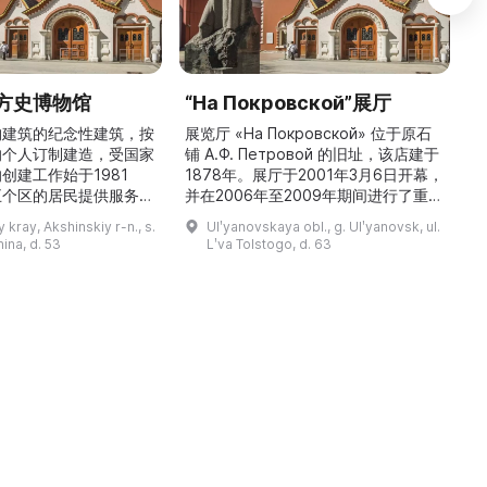
方史博物馆
“На Покровской”展厅
构建筑的纪念性建筑，按
展览厅 «На Покровской» 位于原石
的个人订制建造，受国家
铺 A.Ф. Петровой 的旧址，该店建于
1
创建工作始于1981
1878年。展厅于2001年3月6日开幕，
五个区的居民提供服务，
并在2006年至2009年期间进行了重建
三
罗斯各地区及国外的咨
和现代化改造。如今这里是一处100 平
 kray, Akshinskiy r-n., s.
Ulʹyanovskaya obl., g. Ulʹyanovsk, ul.
陈列吸引学生、教师、大
方米的宽敞场地，配备了现代展览设
筑
nina, d. 53
Lʹva Tolstogo, d. 63
体的关注。博物馆开展有
备、照明与报警系统。这里举办来自俄
志的工作，并举办区际会
罗斯及海外博物馆馆藏、私人收藏以及
（
最有价值的收藏包括：科
其他城市收藏的展览。«На
 的个人馆藏、匠人亚诺夫
Покровской» 展厅通过多种活动吸引
品、画家舍格洛夫 G.А.
了大批观众： ...