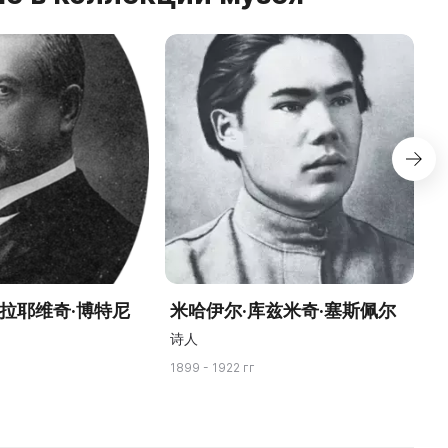
古拉耶维奇·博特尼
米哈伊尔·库兹米奇·塞斯佩尔
诗人
1899 - 1922 гг
18