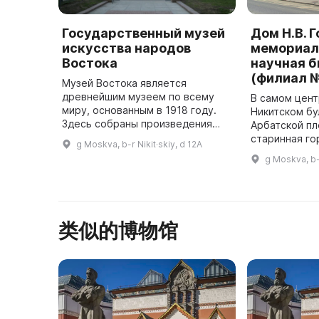
Государственный музей
Дом Н.В. Г
искусства народов
мемориал
Востока
научная 
(филиал №
Музей Востока является
древнейшим музеем по всему
В самом цент
миру, основанным в 1918 году.
Никитском бу
Здесь собраны произведения
Арбатской п
живописи, графики, скульптуры,
старинная го
g Moskva, b-r Nikit·skiy, d 12A
предметы декоративно-
ансамбль кот
g Moskva, b-r
прикладного искусства и
складываться 
археологические э ...
Здесь находи
Рос ...
类似的博物馆