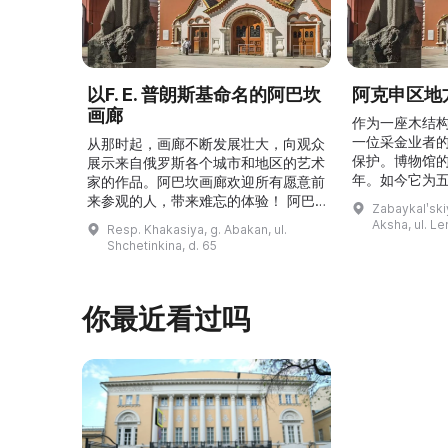
以F. E. 普朗斯基命名的阿巴坎
阿克申区地
画廊
作为一座木结
一位采金业者
从那时起，画廊不断发展壮大，向观众
保护。博物馆的
展示来自俄罗斯各个城市和地区的艺术
年。如今它为
家的作品。阿巴坎画廊欢迎所有愿意前
并接受来自俄
来参观的人，带来难忘的体验！ 阿巴
Zabaykalʹskiy
询。博物馆的
坎画廊的历史始于1976年，当时阿巴
Aksha, ul. Le
Resp. Khakasiya, g. Abakan, ul.
学生及其他群
坎市儿童美术学校的校长 Федор
Shchetinkina, d. 65
关生态与地方
Ефимович Пронских 决定在学校内
议和研讨会。
创建一座画廊。他写信给苏联美术学院
科索娃 V.Я.
通讯院士、俄罗斯苏维埃联邦社会主义
你最近看过吗
I.А. 的手工作
共和国人民艺术家 Б. Я. Ряузов，征
的素描与 ...
询如何更好地组织这项对学校而 ...