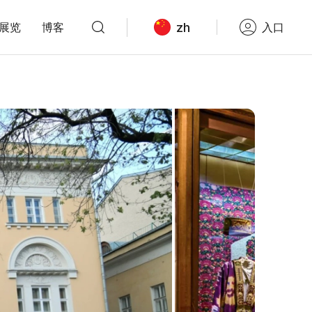
zh
展览
博客
入口