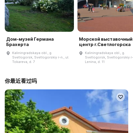
Дом-музей Германа
Морской выставочный
Брахерта
центр г.Светлогорска
Kaliningradskaya obl., g.
Kaliningradskaya obl., g.
Svetlogorsk, Svetlogorskiy r-n., ul.
Svetlogorsk, Svetlogorskiy r-n
Tokareva, d. 7
Lenina, d. 11
你最近看过吗