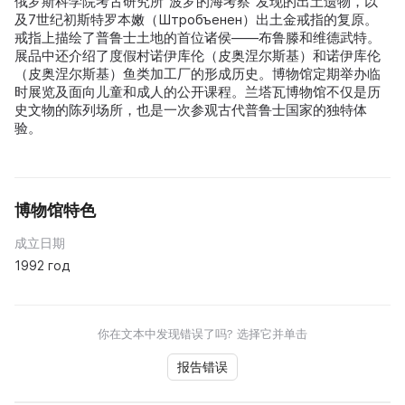
俄罗斯科学院考古研究所“波罗的海考察”发现的出土遗物，以
及7世纪初斯特罗本嫩（Штробъенен）出土金戒指的复原。
戒指上描绘了普鲁士土地的首位诸侯——布鲁滕和维德武特。
展品中还介绍了度假村诺伊库伦（皮奥涅尔斯基）和诺伊库伦
（皮奥涅尔斯基）鱼类加工厂的形成历史。博物馆定期举办临
时展览及面向儿童和成人的公开课程。兰塔瓦博物馆不仅是历
史文物的陈列场所，也是一次参观古代普鲁士国家的独特体
验。
博物馆特色
成立日期
1992 год
你在文本中发现错误了吗? 选择它并单击
报告错误