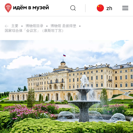
zh
主要
博物馆目录
博物馆 圣彼得堡
国家综合体「会议宫」（康斯坦丁宫）