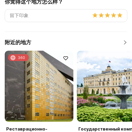
你觉得这个地方怎么样？
附近的地方
360
Реставрационно-
Государственный ком