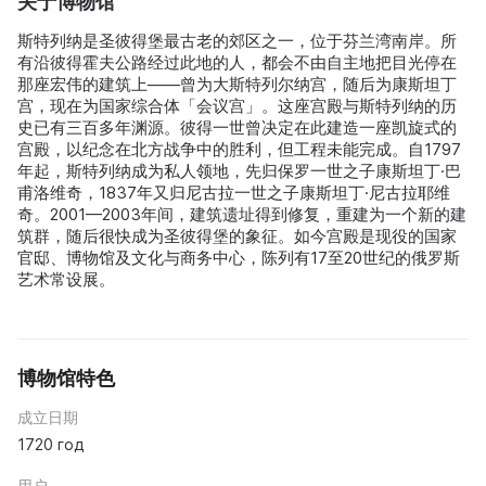
关于博物馆
斯特列纳是圣彼得堡最古老的郊区之一，位于芬兰湾南岸。所
有沿彼得霍夫公路经过此地的人，都会不由自主地把目光停在
那座宏伟的建筑上——曾为大斯特列尔纳宫，随后为康斯坦丁
宫，现在为国家综合体「会议宫」。这座宫殿与斯特列纳的历
史已有三百多年渊源。彼得一世曾决定在此建造一座凯旋式的
宫殿，以纪念在北方战争中的胜利，但工程未能完成。自1797
年起，斯特列纳成为私人领地，先归保罗一世之子康斯坦丁·巴
甫洛维奇，1837年又归尼古拉一世之子康斯坦丁·尼古拉耶维
奇。2001—2003年间，建筑遗址得到修复，重建为一个新的建
筑群，随后很快成为圣彼得堡的象征。如今宫殿是现役的国家
官邸、博物馆及文化与商务中心，陈列有17至20世纪的俄罗斯
艺术常设展。
博物馆特色
成立日期
1720 год
用户