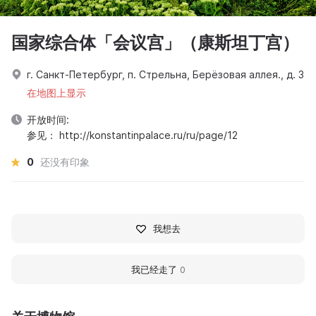
国家综合体「会议宫」（康斯坦丁宫）
г. Санкт-Петербург, п. Стрельна, Берёзовая аллея., д. 3
在地图上显示
开放时间:
参见： http://konstantinpalace.ru/ru/page/12
0
还没有印象
我想去
我已经走了
0