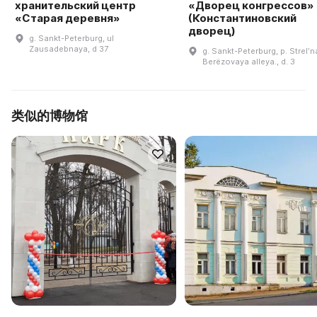
хранительский центр
«Дворец конгрессов»
«Старая деревня»
(Константиновский
дворец)
g. Sankt-Peterburg, ul
Zausadebnaya, d 37
g. Sankt-Peterburg, p. Strelʹn
Berëzovaya alleya., d. 3
类似的博物馆